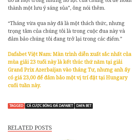
thành một lưu ý sáng sủa”, ông nói thêm.
“Tháng vừa qua này đã là một thách thức, nhưng
trọng tâm của chúng tôi là trong cuộc đua này và
đảm bảo chúng tôi đang trở lại trong các điểm.”
Dafabet Việt Nam: Màn trình diễn xuất sắc nhất của
mùa giải 23 tuổi này là kết thúc thứ năm tại giải
Grand Prix Azerbaijan vào tháng Tư, nhưng anh ấy
có giá 23,00 để đảm bảo một vị trí đặt tại Hungary
cuối tuần này.
TAGGED
CÁ CƯỢC BÓNG ĐÁ DAFABET
DAFA BET
RELATED POSTS