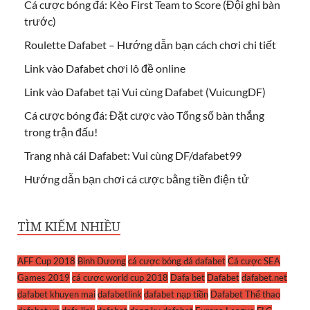
Cá cược bóng đá: Kèo First Team to Score (Đội ghi bàn
trước)
Roulette Dafabet – Hướng dẫn bạn cách chơi chi tiết
Link vào Dafabet chơi lô đề online
Link vào Dafabet tại Vui cùng Dafabet (VuicungDF)
Cá cược bóng đá: Đặt cược vào Tổng số bàn thắng
trong trận đấu!
Trang nhà cái Dafabet: Vui cùng DF/dafabet99
Hướng dẫn bạn chơi cá cược bằng tiền điện tử
TÌM KIẾM NHIỀU
AFF Cup 2018
Bình Dương
cá cược bóng đá dafabet
Cá cược SEA
Games 2019
cá cược world cup 2018
Dafa bet
Dafabet
dafabet.net
dafabet khuyen mai
dafabetlink
dafabet nạp tiền
Dafabet Thể thao