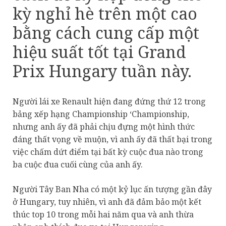
kỳ nghỉ hè trên một cao
bằng cách cung cấp một
hiệu suất tốt tại Grand
Prix Hungary tuần này.
Người lái xe Renault hiện đang đứng thứ 12 trong
bảng xếp hạng Championship ‘Championship,
nhưng anh ấy đã phải chịu đựng một hình thức
đáng thất vọng về muộn, vì anh ấy đã thất bại trong
việc chấm dứt điểm tại bất kỳ cuộc đua nào trong
ba cuộc đua cuối cùng của anh ấy.
Người Tây Ban Nha có một kỷ lục ấn tượng gần đây
ở Hungary, tuy nhiên, vì anh đã đảm bảo một kết
thúc top 10 trong mỗi hai năm qua và anh thừa