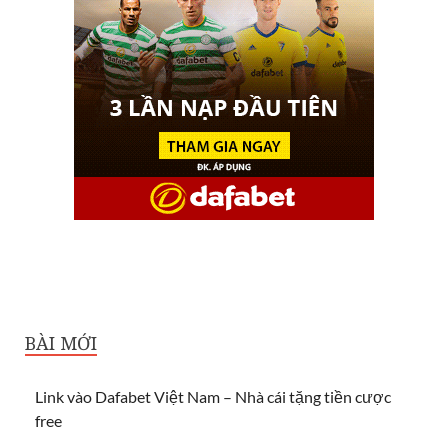
BÀI MỚI
Link vào Dafabet Việt Nam – Nhà cái tặng tiền cược
free