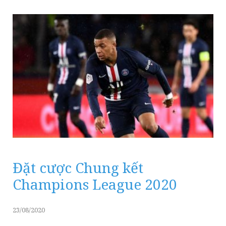
Đặt cược Chung kết
Champions League 2020
23/08/2020