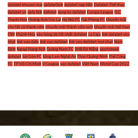
dafabet khuyen mai
dafabetlink
dafabet nạp tiền
Dafabet Thể thao
dafabet vn
dafa link
dafebet
dang ky dafabet
Europa League
FLC
Thanh Hóa
Hoàng Anh Gia Lai
Hà Nội FC
Hải Phòng FC
khuyến mãi
cho tất cả thành viên
khuyến mãi thành viên mới
khuyến mãi thể thao
OW
Khánh Hòa
kèo bóng đá tốt nhất dafabet
La Liga
link dafabet moi
nhat
link vao dafa
link vao dafabet
link vao dafabet moi nhat
Nam
Định
Ngoại Hạng Anh
Quảng Nam FC
SHB Đà Nẵng
sportsbook
dafabet
Sài Gòn FC
Sông Lam Nghệ An
Than Quảng Ninh
Thể Công
FC
TP Hồ Chí Minh
V-League
vao dafabet
Việt Nam
World Cup 2022