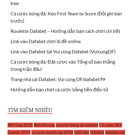
free
Cá cược bóng đá: Kèo First Team to Score (Đội ghi bàn
trước)
Roulette Dafabet – Hướng dẫn bạn cách chơi chi tiết
Link vào Dafabet chơi lô đề online
Link vào Dafabet tại Vui cùng Dafabet (VuicungDF)
Cá cược bóng đá: Đặt cược vào Tổng số bàn thắng
trong trận đấu!
Trang nhà cái Dafabet: Vui cùng DF/dafabet99
Hướng dẫn bạn chơi cá cược bằng tiền điện tử
TÌM KIẾM NHIỀU
AFF Cup 2018
Bình Dương
cá cược bóng đá dafabet
Cá cược SEA
Games 2019
cá cược world cup 2018
Dafa bet
Dafabet
dafabet.net