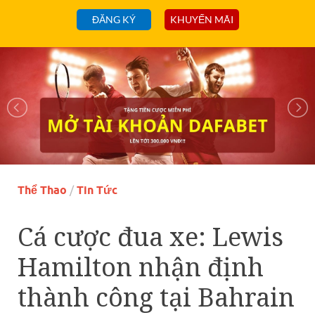
ĐĂNG KÝ
KHUYẾN MÃI
Thể Thao
/
Tin Tức
Cá cược đua xe: Lewis
Hamilton nhận định
thành công tại Bahrain