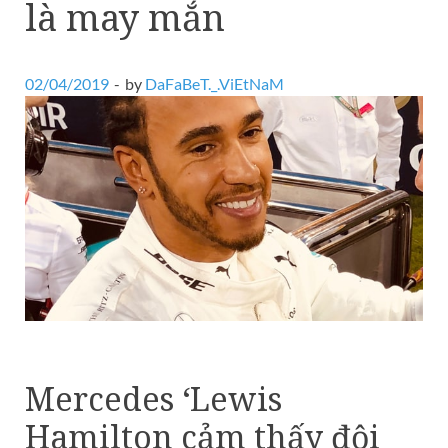
là may mắn
02/04/2019
-
by
DaFaBeT._.ViEtNaM
Mercedes ‘Lewis
Hamilton cảm thấy đội