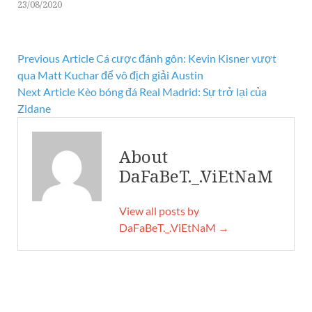
23/08/2020
Previous Article
Cá cược đánh gôn: Kevin Kisner vượt
qua Matt Kuchar để vô địch giải Austin
Next Article
Kèo bóng đá Real Madrid: Sự trở lại của
Zidane
About
DaFaBeT._.ViEtNaM
View all posts by
DaFaBeT._.ViEtNaM →