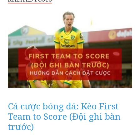
Cá cược bóng đá: Kèo First
Team to Score (Đội ghi bàn
trước)