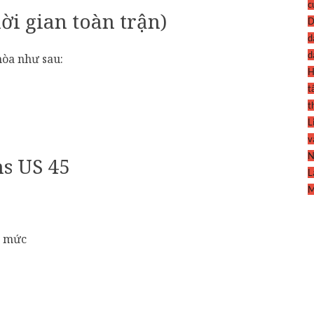
c
ời gian toàn trận)
D
d
d
hòa như sau:
H
t
t
L
v
N
ns US 45
L
M
ở mức