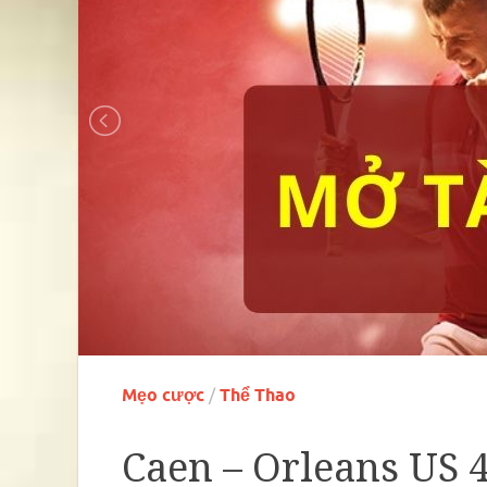
Mẹo cược
/
Thể Thao
Caen – Orleans US 4