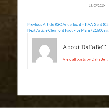
18/05/2020
Previous Article
RSC Anderlecht – KAA Gent (02
Next Article
Clermont Foot – Le Mans (21h00 ng
About DaFaBeT.
View all posts by DaFaBeT