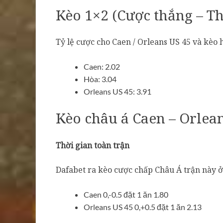
Kèo 1×2 (Cược thắng – Th
Tỷ lệ cược cho Caen / Orleans US 45 và kèo 
Caen: 2.02
Hòa: 3.04
Orleans US 45: 3.91
Kèo châu á Caen – Orlea
Thời gian toàn trận
Dafabet ra kèo cược chấp Châu Á trận này 
Caen 0,-0.5 đặt 1 ăn 1.80
Orleans US 45 0,+0.5 đặt 1 ăn 2.13