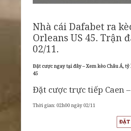
Nhà cái Dafabet ra kèo
Orleans US 45. Trận đ
02/11.
Đặt cược ngay tại đây – Xem kèo Châu Á, tỷ 
45
Đặt cược trực tiếp Caen 
Thời gian: 02h00 ngày 02/11