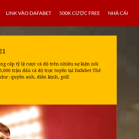
LINK VÀO DAFABET
500K CƯỢC FREE
NHÀ CÁI
21
ng cấp tỷ lệ cược cá độ trên nhiều sự kiện nổi
5,000 trận đấu cá độ trực tuyến tại Dafabet Thể
hư : quyền anh, điền kinh, golf.