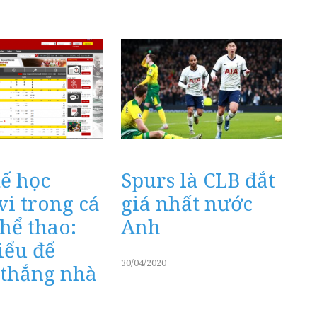
tế học
Spurs là CLB đắt
vi trong cá
giá nhất nước
hể thao:
Anh
iểu để
30/04/2020
 thắng nhà