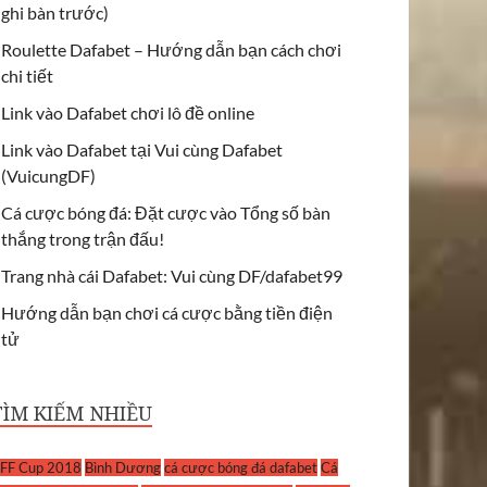
ghi bàn trước)
Roulette Dafabet – Hướng dẫn bạn cách chơi
chi tiết
Link vào Dafabet chơi lô đề online
Link vào Dafabet tại Vui cùng Dafabet
(VuicungDF)
Cá cược bóng đá: Đặt cược vào Tổng số bàn
thắng trong trận đấu!
Trang nhà cái Dafabet: Vui cùng DF/dafabet99
Hướng dẫn bạn chơi cá cược bằng tiền điện
tử
TÌM KIẾM NHIỀU
FF Cup 2018
Bình Dương
cá cược bóng đá dafabet
Cá