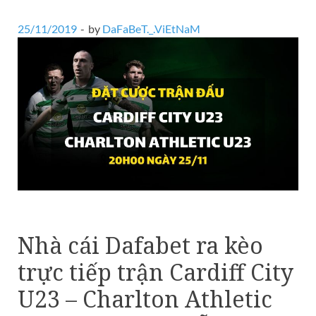
25/11/2019
-
by
DaFaBeT._.ViEtNaM
Nhà cái Dafabet ra kèo
trực tiếp trận Cardiff City
U23 – Charlton Athletic