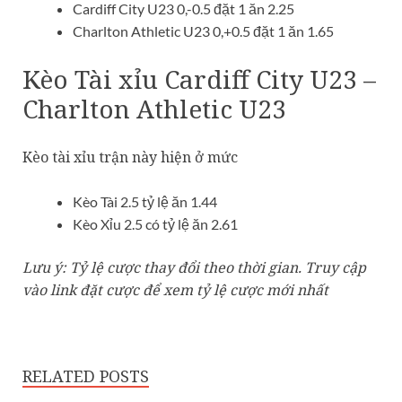
Cardiff City U23 0,-0.5 đặt 1 ăn 2.25
Charlton Athletic U23 0,+0.5 đặt 1 ăn 1.65
Kèo Tài xỉu Cardiff City U23 –
Charlton Athletic U23
Kèo tài xỉu trận này hiện ở mức
Kèo Tài 2.5 tỷ lệ ăn 1.44
Kèo Xỉu 2.5 có tỷ lệ ăn 2.61
Lưu ý: Tỷ lệ cược thay đổi theo thời gian. Truy cập
vào link đặt cược để xem tỷ lệ cược mới nhất
RELATED POSTS