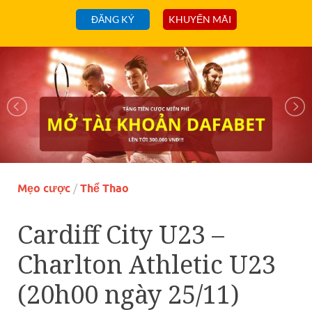
ĐĂNG KÝ
KHUYẾN MÃI
Mẹo cược
/
Thể Thao
Cardiff City U23 –
Charlton Athletic U23
(20h00 ngày 25/11)