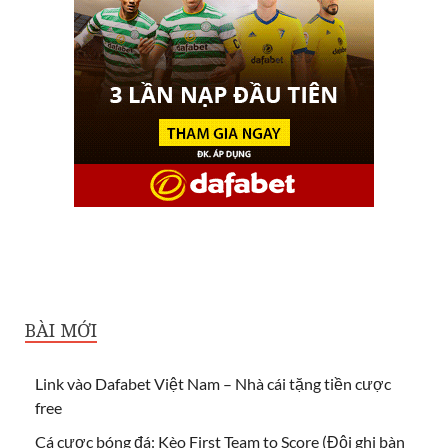
BÀI MỚI
Link vào Dafabet Việt Nam – Nhà cái tặng tiền cược
free
Cá cược bóng đá: Kèo First Team to Score (Đội ghi bàn