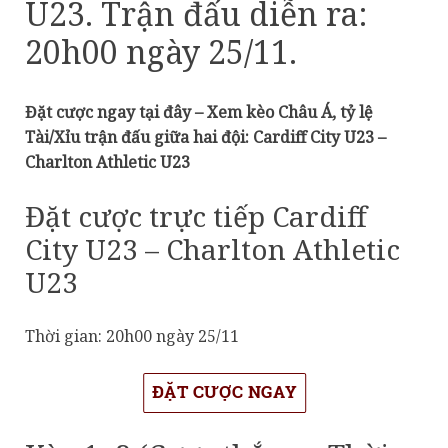
U23. Trận đấu diễn ra:
20h00 ngày 25/11.
Đặt cược ngay tại đây – Xem kèo Châu Á, tỷ lệ
Tài/Xỉu trận đấu giữa hai đội: Cardiff City U23 –
Charlton Athletic U23
Đặt cược trực tiếp Cardiff
City U23 – Charlton Athletic
U23
Thời gian: 20h00 ngày 25/11