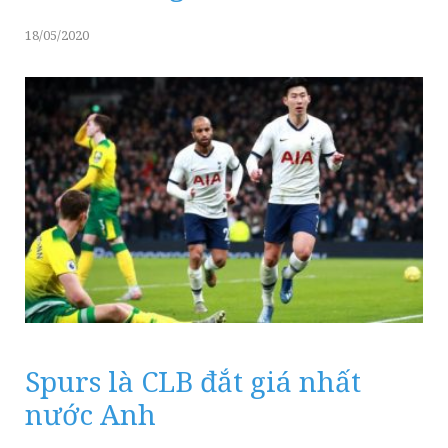
18/05/2020
Spurs là CLB đắt giá nhất
nước Anh