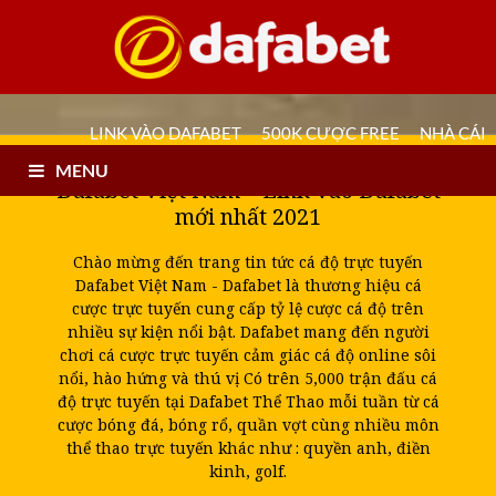
LINK VÀO DAFABET
500K CƯỢC FREE
NHÀ CÁI
MENU
Dafabet Việt Nam – Link vào Dafabet
mới nhất 2021
Chào mừng đến trang tin tức cá độ trực tuyến
Dafabet Việt Nam - Dafabet là thương hiệu cá
cược trực tuyến cung cấp tỷ lệ cược cá độ trên
nhiều sự kiện nổi bật. Dafabet mang đến người
chơi cá cược trực tuyến cảm giác cá độ online sôi
nổi, hào hứng và thú vị Có trên 5,000 trận đấu cá
độ trực tuyến tại Dafabet Thể Thao mỗi tuần từ cá
cược bóng đá, bóng rổ, quần vợt cùng nhiều môn
thể thao trực tuyến khác như : quyền anh, điền
kinh, golf.