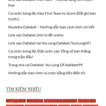
free
Cá cược bóng đá: Kèo First Team to Score (Đội ghi bàn
trước)
Roulette Dafabet – Hướng dẫn bạn cách chơi chi tiết
Link vào Dafabet chơi lô đề online
Link vào Dafabet tại Vui cùng Dafabet (VuicungDF)
Cá cược bóng đá: Đặt cược vào Tổng số bàn thắng
trong trận đấu!
Trang nhà cái Dafabet: Vui cùng DF/dafabet99
Hướng dẫn bạn chơi cá cược bằng tiền điện tử
TÌM KIẾM NHIỀU
AFF Cup 2018
Bình Dương
cá cược bóng đá dafabet
Cá cược SEA