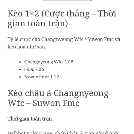
Kèo 1×2 (Cược thắng – Thời
gian toàn trận)
Tỷ lệ cược cho Changnyeong Wfc / Suwon Fmc và
kèo hòa như sau:
Changnyeong Wfc: 17.8
Hòa: 7.86
Suwon Fmc: 1.12
Kèo châu á Changnyeong
Wfc – Suwon Fmc
Thời gian toàn trận
Dafabet ra kèo cược chấp Châu Á trận này ở mức