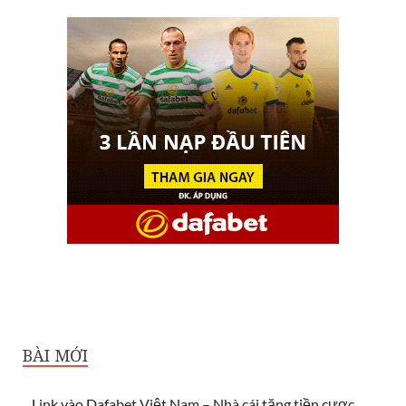
BÀI MỚI
Link vào Dafabet Việt Nam – Nhà cái tặng tiền cược