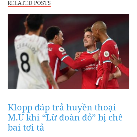
RELATED POSTS
Klopp đáp trả huyền thoại
M.U khi “Lữ đoàn đỏ” bị chê
bai tơi tả