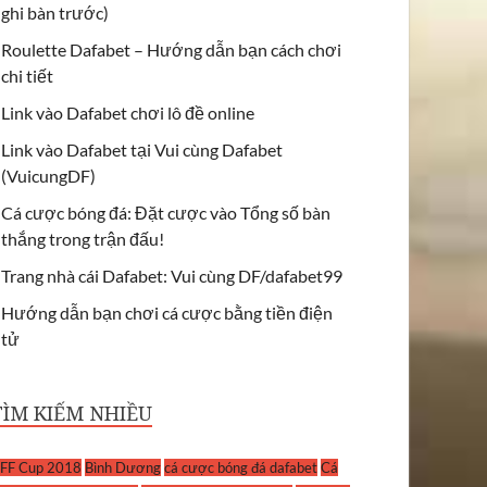
ghi bàn trước)
Roulette Dafabet – Hướng dẫn bạn cách chơi
chi tiết
Link vào Dafabet chơi lô đề online
Link vào Dafabet tại Vui cùng Dafabet
(VuicungDF)
Cá cược bóng đá: Đặt cược vào Tổng số bàn
thắng trong trận đấu!
Trang nhà cái Dafabet: Vui cùng DF/dafabet99
Hướng dẫn bạn chơi cá cược bằng tiền điện
tử
TÌM KIẾM NHIỀU
FF Cup 2018
Bình Dương
cá cược bóng đá dafabet
Cá