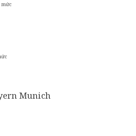
ở mức
mức
ayern Munich