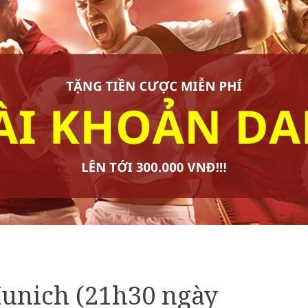
unich (21h30 ngày