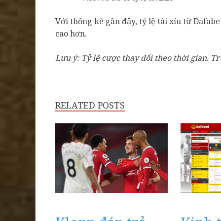
Với thống kê gần đây, tỷ lệ tài xỉu từ Dafab
cao hơn.
Lưu ý: Tỷ lệ cược thay đổi theo thời gian. T
RELATED POSTS