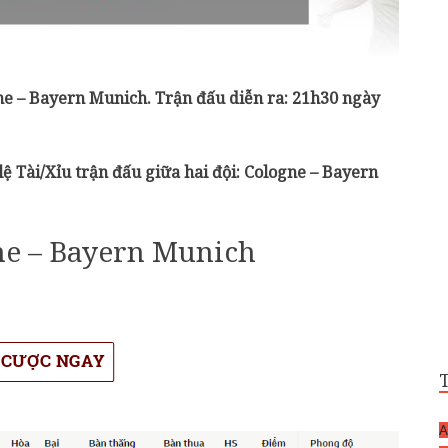
gne – Bayern Munich. Trận đấu diễn ra: 21h30 ngày
lệ Tài/Xỉu trận đấu giữa hai đội: Cologne – Bayern
gne – Bayern Munich
A