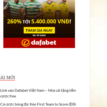
BÀI MỚI
Link vào Dafabet Việt Nam – Nhà cái tặng tiền
cược free
Cá cược bóng đá: Kèo First Team to Score (Đội