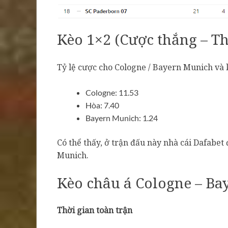
Kèo 1×2 (Cược thắng – Th
Tỷ lệ cược cho Cologne / Bayern Munich và 
Cologne: 11.53
Hòa: 7.40
Bayern Munich: 1.24
Có thể thấy, ở trận đấu này nhà cái Dafabe
Munich.
Kèo châu á Cologne – B
Thời gian toàn trận