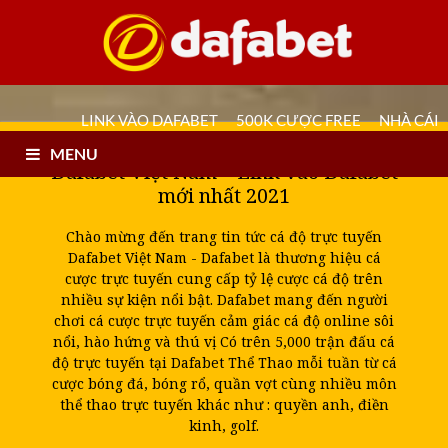
LINK VÀO DAFABET
500K CƯỢC FREE
NHÀ CÁI
MENU
Dafabet Việt Nam – Link vào Dafabet
mới nhất 2021
Chào mừng đến trang tin tức cá độ trực tuyến
Dafabet Việt Nam - Dafabet là thương hiệu cá
cược trực tuyến cung cấp tỷ lệ cược cá độ trên
nhiều sự kiện nổi bật. Dafabet mang đến người
chơi cá cược trực tuyến cảm giác cá độ online sôi
nổi, hào hứng và thú vị Có trên 5,000 trận đấu cá
độ trực tuyến tại Dafabet Thể Thao mỗi tuần từ cá
cược bóng đá, bóng rổ, quần vợt cùng nhiều môn
thể thao trực tuyến khác như : quyền anh, điền
kinh, golf.