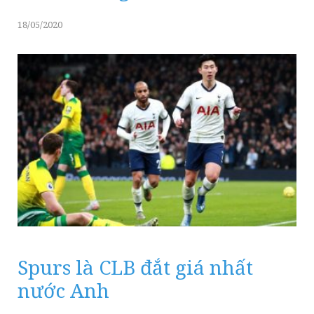
18/05/2020
Spurs là CLB đắt giá nhất
nước Anh