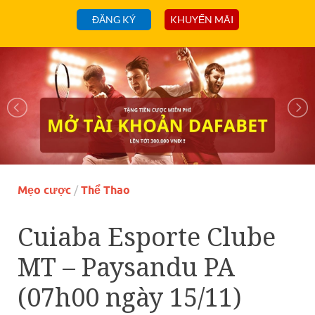
ĐĂNG KÝ
KHUYẾN MÃI
Mẹo cược
/
Thể Thao
Cuiaba Esporte Clube
MT – Paysandu PA
(07h00 ngày 15/11)