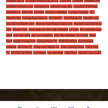
Games 2019
cá cược world cup 2018
Dafa bet
Dafabet
dafabet.net
dafabet khuyen mai
dafabetlink
dafabet nạp tiền
Dafabet Thể thao
dafabet vn
dafa link
dafebet
dang ky dafabet
Europa League
FLC
Thanh Hóa
Hoàng Anh Gia Lai
Hà Nội FC
Hải Phòng FC
khuyến mãi
cho tất cả thành viên
khuyến mãi thành viên mới
khuyến mãi thể thao
OW
Khánh Hòa
kèo bóng đá tốt nhất dafabet
La Liga
link dafabet moi
nhat
link vao dafa
link vao dafabet
link vao dafabet moi nhat
Nam
Định
Ngoại Hạng Anh
Quảng Nam FC
SHB Đà Nẵng
sportsbook
dafabet
Sài Gòn FC
Sông Lam Nghệ An
Than Quảng Ninh
Thể Công
FC
TP Hồ Chí Minh
V-League
vao dafabet
Việt Nam
World Cup 2022