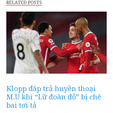
RELATED POSTS
Klopp đáp trả huyền thoại
M.U khi “Lữ đoàn đỏ” bị chê
bai tơi tả