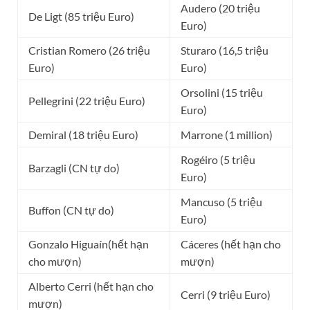
​Audero (20 triệu
​De Ligt (85 triệu Euro)
Euro)
​Cristian Romero (26 triệu
​Sturaro (16,5 triệu
Euro)
Euro)
​Orsolini (15 triệu
​Pellegrini (22 triệu Euro)
Euro)
​Demiral (18 triệu Euro)
​Marrone (1 million)
​Rogéiro (5 triệu
​Barzagli (CN tự do)
Euro)
​Mancuso (5 triệu
​Buffon (CN tự do)
Euro)
​​Gonzalo Higuaín(hết hạn
​Cáceres (hết hạn cho
cho mượn)
mượn)
​Alberto Cerri (hết hạn cho
​Cerri (9 triệu Euro)
mượn)