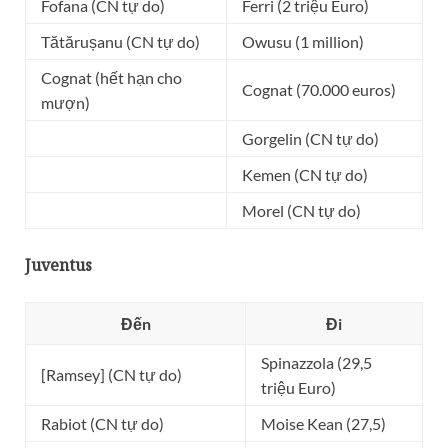
​Fofana (CN tự do)
​Ferri (2 triệu Euro)
Tătărușanu (CN tự do)
​Owusu (1 million)
​Cognat (hết hạn cho
​Cognat (70.000 euros)
mượn)
​Gorgelin (CN tự do)
​Kemen (CN tự do)
​Morel (CN tự do)
​Juventus
Đến
Đi
​Spinazzola (29,5
​[​Ramsey] (CN tự do)
triệu Euro)
​Rabiot (CN tự do)
Moise ​Kean (27,5)