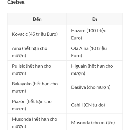
Chelsea
Đến
Đi
​Hazard (100 triệu
​Kovacic (45 triệu Euro)
Euro)
​Aina (hết hạn cho
​Ola Aina (10 triệu
mượn)
Euro)
​Pulisic (hết hạn cho
​Higuain (hết hạn cho
mượn)
mượn)
​Bakayoko (hết hạn cho
​Dasilva (cho mượn)
mượn)
​Piazón (hết hạn cho
​Cahill (CN tự do)
mượn)
​Musonda (hết hạn cho
​Musonda (cho mượn)
mượn)