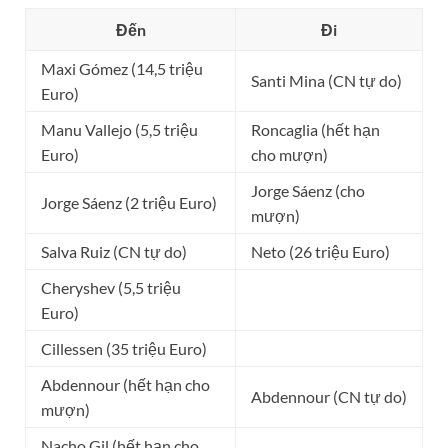
Đến
Đi
​Maxi Gómez (14,5 triệu
​Santi Mina (CN tự do)
Euro)
​Manu Vallejo (5,5 triệu
​Roncaglia (hết hạn
Euro)
cho mượn)
​Jorge Sáenz (cho
​Jorge Sáenz (2 triệu Euro)
mượn)
​Salva Ruiz (CN tự do)
​Neto (26 triệu Euro)
​Cheryshev (5,5 triệu
Euro)
​Cillessen (35 triệu Euro)
​Abdennour (hết hạn cho
​Abdennour (CN tự do)
mượn)
​Nacho Gil (hết hạn cho