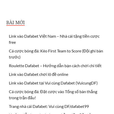
BÀI MỚI
Link vào Dafabet Việt Nam – Nhà cái tặng tiền cược
free
Cá cược bóng đá: Kèo First Team to Score (Đội ghi bàn
trước)
Roulette Dafabet – Hướng dẫn bạn cách chơi chi tiết
Link vào Dafabet chơi lô đề online
Link vào Dafabet tại Vui cùng Dafabet (VuicungDF)
Cá cược bóng đá: Đặt cược vào Tổng số bàn thắng
trong trận đấu!
Trang nhà cái Dafabet: Vui cùng DF/dafabet99