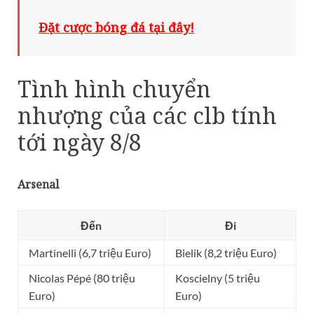
Đặt cược bóng đá tại đây!
Tình hình chuyển
nhượng của các clb tính
tới ngày 8/8
Arsenal
Đến
Đi
​Martinelli (6,7 triệu Euro)
​Bielik (8,2 triệu Euro)
​Nicolas Pépé (80 triệu
​Koscielny (5 triệu
Euro)
Euro)