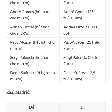
cho mượn)
Euro)
​André Gomes (hết hạn
​André Gomes (25
cho mượn)
triệu Euro)
​Adrián Ortolá (hết hạn
​Adrián Ortolá (CN tự
cho mượn)
do)
​Paco Alcácer (hết hạn cho
​PacoAlcácer (21 triệu
mượn)
Euro)
​Sergi Palencia (hết hạn
​Sergi Palencia (2 triệu
cho mượn)
Euro)
​Denis Suárez (hết hạn cho
​Denis Suárez (12,9
mượn)
triệu Euro)
Real Madrid
Đến
Đi