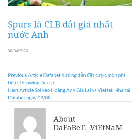
Spurs là CLB đắt giá nhất
nước Anh
30/04/2020
Previous Article
Dafabet hướng dẫn đặt cược môn phi
tiêu (Throwing Darts)
Next Article
Soi kèo Hoàng Anh Gia Lai vs Viettel: Nhà cái
Dafabet ngày 09/08
About
DaFaBeT._.ViEtNaM