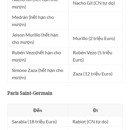
​Nacho Gil (CN tự do)
mượn)
​Medrán (hết hạn cho
mượn)
​Jeison Murillo (hết hạn
​Murillo (2 triệu Euro)
cho mượn)
​Rubén Vezo(hết hạn cho
​Rubén Vezo (5 triệu
mượn)
Euro)
​Simone Zaza (hết hạn cho
​Zaza (12 triệu Euro)
mượn)
Paris Saint-Germain
Đến
Đi
​Sarabia (18 triệu Euro)
​Rabiot (CN tự do)