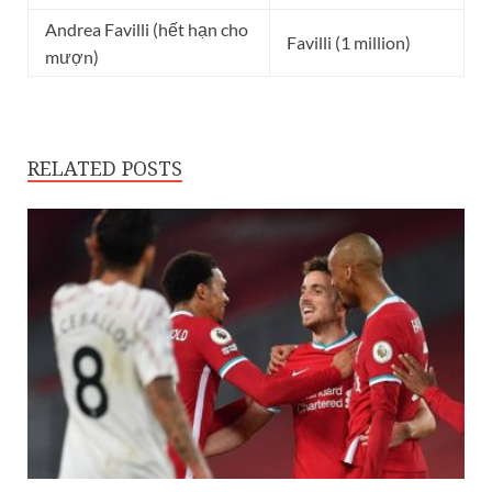
​Andrea Favilli (hết hạn cho
​Favilli (1 million)
mượn)
RELATED POSTS