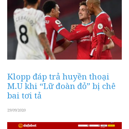
Klopp đáp trả huyền thoại
M.U khi “Lữ đoàn đỏ” bị chê
bai tơi tả
29/09/2020