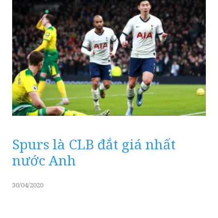
Spurs là CLB đắt giá nhất
nước Anh
30/04/2020