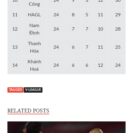
Công
11
HAGL
24
8
5
11
29
Nam
12
24
7
7
10
28
Định
Thanh
13
24
6
7
11
25
Hóa
Khánh
14
24
6
6
12
24
Hoà
TAGGED
V-LEAGUE
RELATED POSTS