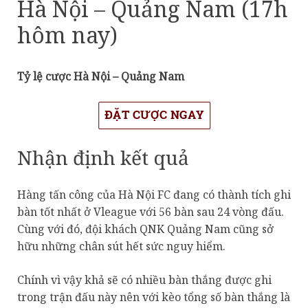
Hà Nội – Quảng Nam (17h
hôm nay)
Tỷ lệ cược Hà Nội – Quảng Nam
Nhận định kết quả
Hàng tấn công của Hà Nội FC đang có thành tích ghi
bàn tốt nhất ở Vleague với 56 bàn sau 24 vòng đấu.
Cùng với đó, đội khách QNK Quảng Nam cũng sở
hữu những chân sút hết sức nguy hiểm.
Chính vì vậy khả sẽ có nhiều bàn thắng được ghi
trong trận đấu này nên với kèo tổng số bàn thắng là