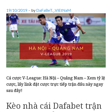
19/10/2019
-
by
DaFaBeT._.ViEtNaM
Cá cược V-League: Hà Nội – Quảng Nam – Xem tỷ lệ
cược, lấy link đặt cược trực tiếp trận đấu này ngay
sau đây!
Kèo nhà cái Dafabet trận