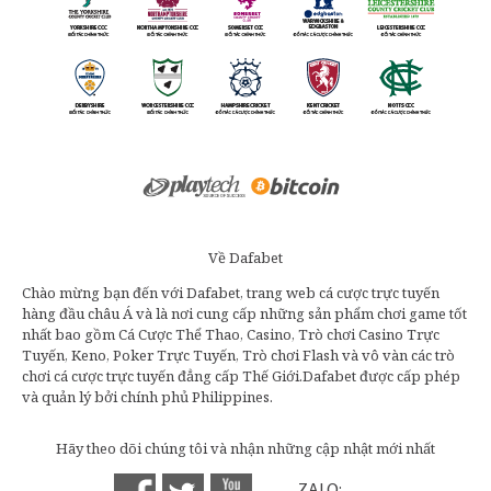
Về Dafabet
Chào mừng bạn đến với Dafabet, trang web cá cược trực tuyến
hàng đầu châu Á và là nơi cung cấp những sản phẩm chơi game tốt
nhất bao gồm Cá Cược Thể Thao, Casino, Trò chơi Casino Trực
Tuyến, Keno, Poker Trực Tuyến, Trò chơi Flash và vô vàn các trò
chơi cá cược trực tuyến đẳng cấp Thế Giới.Dafabet được cấp phép
và quản lý bởi chính phủ Philippines.
Hãy theo dõi chúng tôi và nhận những cập nhật mới nhất
ZALO: