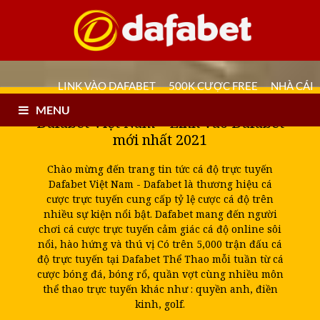
LINK VÀO DAFABET
500K CƯỢC FREE
NHÀ CÁI
MENU
Dafabet Việt Nam – Link vào Dafabet
mới nhất 2021
Chào mừng đến trang tin tức cá độ trực tuyến
Dafabet Việt Nam - Dafabet là thương hiệu cá
cược trực tuyến cung cấp tỷ lệ cược cá độ trên
nhiều sự kiện nổi bật. Dafabet mang đến người
chơi cá cược trực tuyến cảm giác cá độ online sôi
nổi, hào hứng và thú vị Có trên 5,000 trận đấu cá
độ trực tuyến tại Dafabet Thể Thao mỗi tuần từ cá
cược bóng đá, bóng rổ, quần vợt cùng nhiều môn
thể thao trực tuyến khác như : quyền anh, điền
kinh, golf.