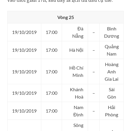
vào thời gian 17h, sau đây là lịch thi đấu cụ thể:
Vòng 25
Đà
Bình
19/10/2019
17:00
–
Nẵng
Dương
Quảng
19/10/2019
17:00
Hà Nội
–
Nam
Hoàng
Hồ Chí
19/10/2019
17:00
–
Anh
Minh
Gia Lai
Khánh
Sài
19/10/2019
17:00
–
Hoà
Gòn
Nam
Hải
19/10/2019
17:00
–
Định
Phòng
Sông