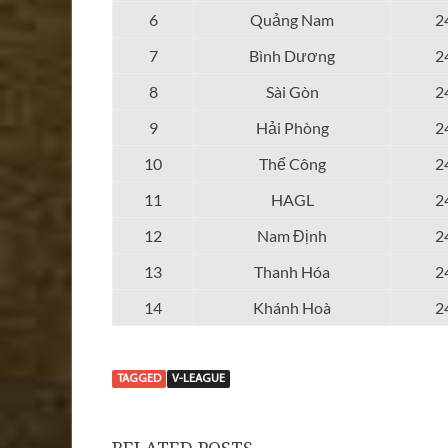
6
Quảng Nam
2
7
Bình Dương
2
8
Sài Gòn
2
9
Hải Phòng
2
10
Thể Công
2
11
HAGL
2
12
Nam Định
2
13
Thanh Hóa
2
14
Khánh Hoà
2
TAGGED
V-LEAGUE
RELATED POSTS