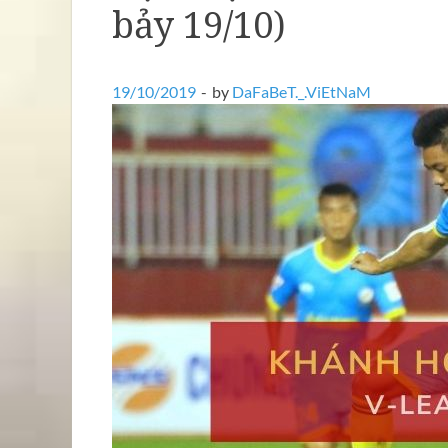
bảy 19/10)
19/10/2019
-
by
DaFaBeT._.ViEtNaM