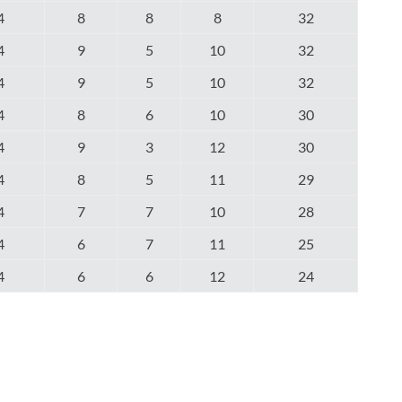
4
8
8
8
32
4
9
5
10
32
4
9
5
10
32
4
8
6
10
30
4
9
3
12
30
4
8
5
11
29
4
7
7
10
28
4
6
7
11
25
4
6
6
12
24