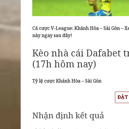
Cá cược V-League: Khánh Hòa – Sài Gòn – Xem
này ngay sau đây!
Kèo nhà cái Dafabet 
(17h hôm nay)
Tỷ lệ cược Khánh Hòa – Sài Gòn
Nhận định kết quả