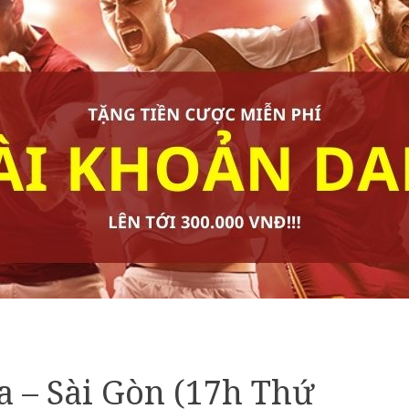
 – Sài Gòn (17h Thứ