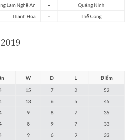
ông Lam Nghệ An
–
Quảng Ninh
Thanh Hóa
–
Thể Công
 2019
ận
W
D
L
Điểm
4
15
7
2
52
4
13
6
5
45
4
9
8
7
35
4
8
9
7
33
4
9
6
9
33