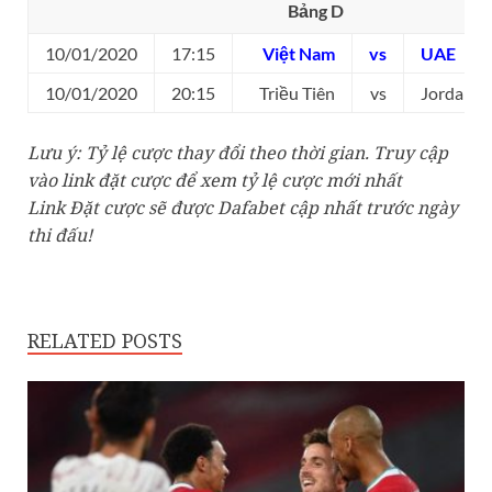
Bảng D
10/01/2020
17:15
Việt Nam
vs
UAE
10/01/2020
20:15
Triều Tiên
vs
Jordan
Lưu ý: Tỷ lệ cược thay đổi theo thời gian. Truy cập
vào link đặt cược để xem tỷ lệ cược mới nhất
Link Đặt cược sẽ được Dafabet cập nhất trước ngày
thi đấu!
RELATED POSTS