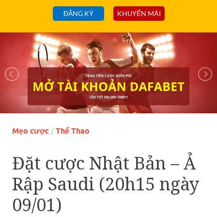
ĐĂNG KÝ
KHUYẾN MÃI
Mẹo cược
/
Thể Thao
Đặt cược Nhật Bản – Ả
Rập Saudi (20h15 ngày
09/01)