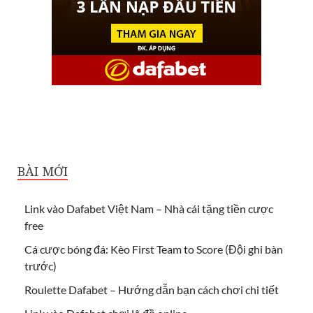
BÀI MỚI
Link vào Dafabet Việt Nam – Nhà cái tặng tiền cược
free
Cá cược bóng đá: Kèo First Team to Score (Đội ghi bàn
trước)
Roulette Dafabet – Hướng dẫn bạn cách chơi chi tiết