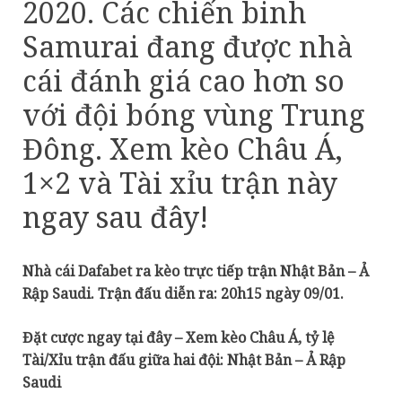
2020. Các chiến binh
Samurai đang được nhà
cái đánh giá cao hơn so
với đội bóng vùng Trung
Đông. Xem kèo Châu Á,
1×2 và Tài xỉu trận này
ngay sau đây!
Nhà cái Dafabet ra kèo trực tiếp trận Nhật Bản – Ả
Rập Saudi. Trận đấu diễn ra: 20h15 ngày 09/01.
Đặt cược ngay tại đây – Xem kèo Châu Á, tỷ lệ
Tài/Xỉu trận đấu giữa hai đội: Nhật Bản – Ả Rập
Saudi