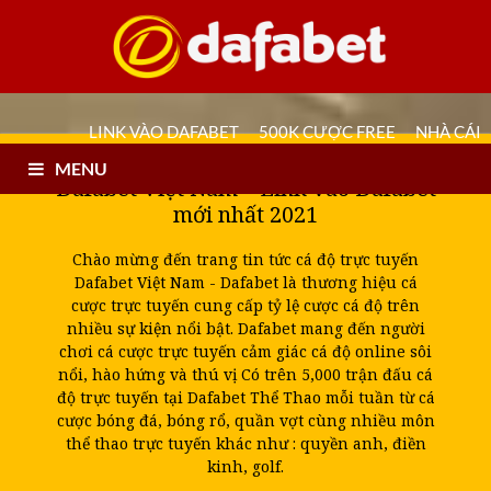
LINK VÀO DAFABET
500K CƯỢC FREE
NHÀ CÁI
MENU
Dafabet Việt Nam – Link vào Dafabet
mới nhất 2021
Chào mừng đến trang tin tức cá độ trực tuyến
Dafabet Việt Nam - Dafabet là thương hiệu cá
cược trực tuyến cung cấp tỷ lệ cược cá độ trên
nhiều sự kiện nổi bật. Dafabet mang đến người
chơi cá cược trực tuyến cảm giác cá độ online sôi
nổi, hào hứng và thú vị Có trên 5,000 trận đấu cá
độ trực tuyến tại Dafabet Thể Thao mỗi tuần từ cá
cược bóng đá, bóng rổ, quần vợt cùng nhiều môn
thể thao trực tuyến khác như : quyền anh, điền
kinh, golf.