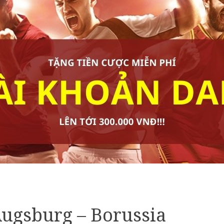
Augsburg – Borussia