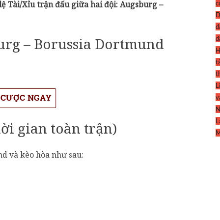
c
lệ Tài/Xỉu trận đấu giữa hai đội: Augsburg –
D
d
burg – Borussia Dortmund
d
H
t
t
L
v
N
L
ời gian toàn trận)
M
nd và kèo hòa như sau: