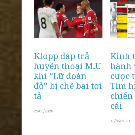
Klopp đáp trả
Kinh 
huyền thoại M.U
hành 
khi “Lữ đoàn
cược t
đỏ” bị chê bai tơi
Tìm h
tả
chiến
cái
29/09/2020
18/05/2020