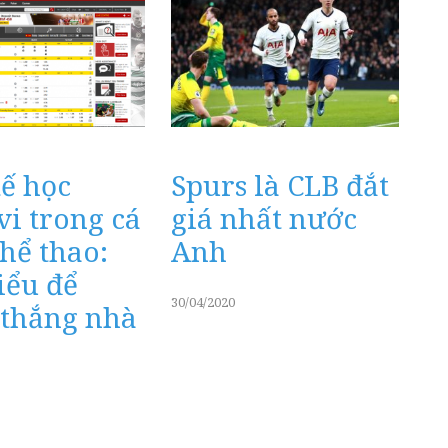
tế học
Spurs là CLB đắt
vi trong cá
giá nhất nước
hể thao:
Anh
iểu để
30/04/2020
 thắng nhà