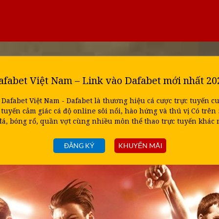
afabet Việt Nam – Link vào Dafabet mới nhất 20
Dafabet Việt Nam - Dafabet là thương hiệu cá cược trực tuyến cu
tuyến cảm giác cá độ online sôi nổi, hào hứng và thú vị Có trên 
á, bóng rổ, quần vợt cùng nhiều môn thể thao trực tuyến khác n
ĐĂNG KÝ
KHUYẾN MÃI