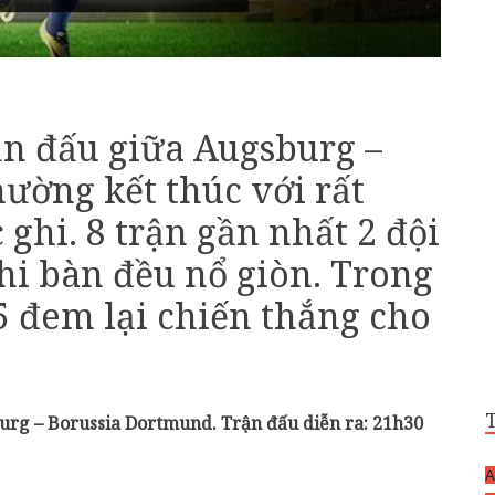
ận đấu giữa Augsburg –
ường kết thúc với rất
ghi. 8 trận gần nhất 2 đội
ghi bàn đều nổ giòn. Trong
.5 đem lại chiến thắng cho
burg – Borussia Dortmund. Trận đấu diễn ra: 21h30
A