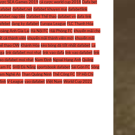
ược SEA Games 2019
cá cược world cup 2018
Dafa bet
afabet
dafabet.net
dafabet khuyen mai
dafabetlink
afabet nạp tiền
Dafabet Thể thao
dafabet vn
dafa link
afebet
dang ky dafabet
Europa League
FLC Thanh Hóa
oàng Anh Gia Lai
Hà Nội FC
Hải Phòng FC
khuyến mãi cho
ất cả thành viên
khuyến mãi thành viên mới
khuyến mãi
hể thao OW
Khánh Hòa
kèo bóng đá tốt nhất dafabet
La
iga
link dafabet moi nhat
link vao dafa
link vao dafabet
link
ao dafabet moi nhat
Nam Định
Ngoại Hạng Anh
Quảng
am FC
SHB Đà Nẵng
sportsbook dafabet
Sài Gòn FC
Sông
am Nghệ An
Than Quảng Ninh
Thể Công FC
TP Hồ Chí
inh
V-League
vao dafabet
Việt Nam
World Cup 2022