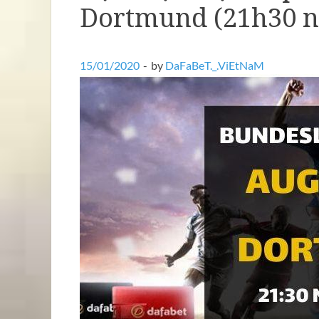
Dortmund (21h30 n
15/01/2020
-
by
DaFaBeT._.ViEtNaM