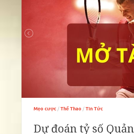
Mẹo cược
/
Thể Thao
/
Tin Tức
Dự đoán tỷ số Quả