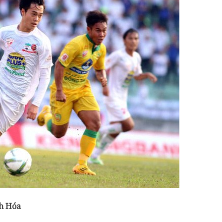
h Hóa