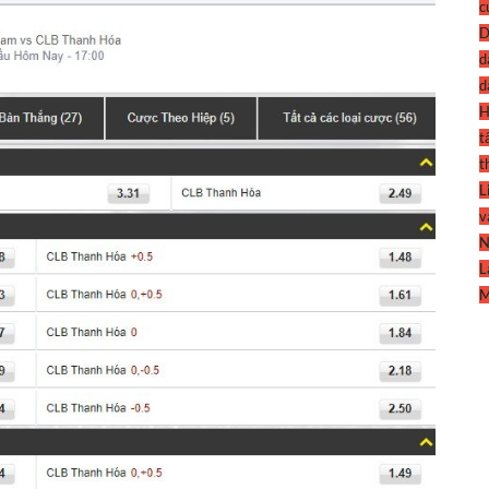
c
D
d
d
H
t
t
L
v
N
L
M