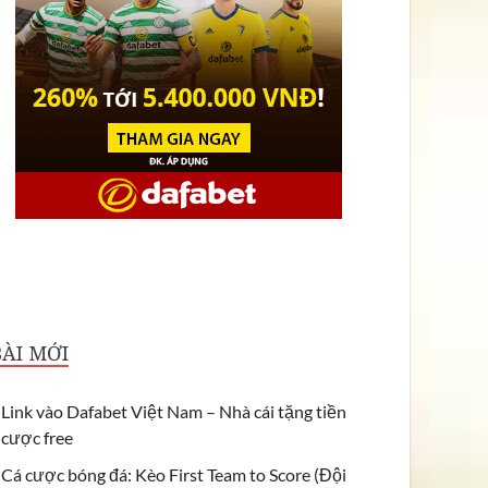
BÀI MỚI
Link vào Dafabet Việt Nam – Nhà cái tặng tiền
cược free
Cá cược bóng đá: Kèo First Team to Score (Đội