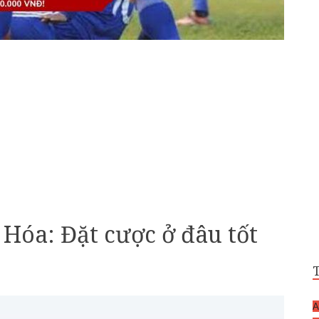
óa: Đặt cược ở đâu tốt
A