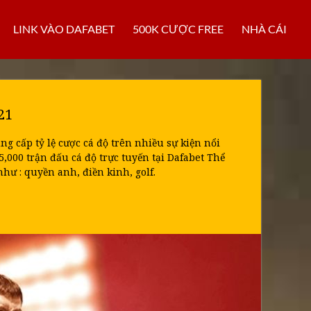
LINK VÀO DAFABET
500K CƯỢC FREE
NHÀ CÁI
21
ng cấp tỷ lệ cược cá độ trên nhiều sự kiện nổi
5,000 trận đấu cá độ trực tuyến tại Dafabet Thể
hư : quyền anh, điền kinh, golf.