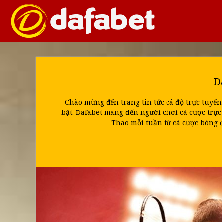
D
Chào mừng đến trang tin tức cá độ trực tuyến 
bật. Dafabet mang đến người chơi cá cược trực 
Thao mỗi tuần từ cá cược bóng đ