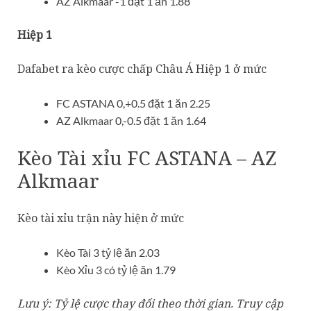
AZ Alkmaar -1 đặt 1 ăn 1.88
Hiệp 1
Dafabet ra kèo cược chấp Châu Á Hiệp 1 ở mức
FC ASTANA 0,+0.5 đặt 1 ăn 2.25
AZ Alkmaar 0,-0.5 đặt 1 ăn 1.64
Kèo Tài xỉu FC ASTANA – AZ
Alkmaar
Kèo tài xỉu trận này hiện ở mức
Kèo Tài 3 tỷ lệ ăn 2.03
Kèo Xỉu 3 có tỷ lệ ăn 1.79
Lưu ý: Tỷ lệ cược thay đổi theo thời gian. Truy cập