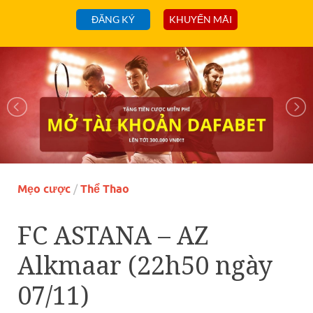
ĐĂNG KÝ
KHUYẾN MÃI
Mẹo cược
/
Thể Thao
FC ASTANA – AZ
Alkmaar (22h50 ngày
07/11)