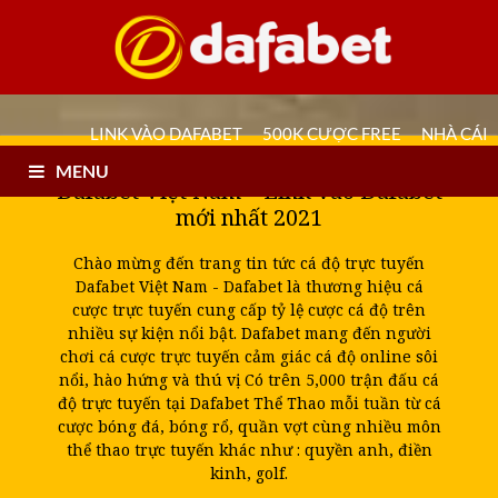
LINK VÀO DAFABET
500K CƯỢC FREE
NHÀ CÁI
MENU
Dafabet Việt Nam – Link vào Dafabet
mới nhất 2021
Chào mừng đến trang tin tức cá độ trực tuyến
Dafabet Việt Nam - Dafabet là thương hiệu cá
cược trực tuyến cung cấp tỷ lệ cược cá độ trên
nhiều sự kiện nổi bật. Dafabet mang đến người
chơi cá cược trực tuyến cảm giác cá độ online sôi
nổi, hào hứng và thú vị Có trên 5,000 trận đấu cá
độ trực tuyến tại Dafabet Thể Thao mỗi tuần từ cá
cược bóng đá, bóng rổ, quần vợt cùng nhiều môn
thể thao trực tuyến khác như : quyền anh, điền
kinh, golf.