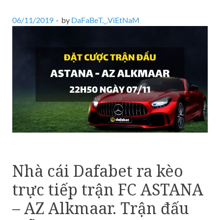
06/11/2019
-
by
DaFaBeT._.ViEtNaM
Nhà cái Dafabet ra kèo
trực tiếp trận FC ASTANA
– AZ Alkmaar. Trận đấu