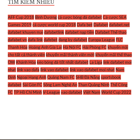
TÌM KIẾM NHIỀU
AFF Cup 2018
Bình Dương
cá cược bóng đá dafabet
Cá cược SEA
Games 2019
cá cược world cup 2018
Dafa bet
Dafabet
dafabet.net
dafabet khuyen mai
dafabetlink
dafabet nạp tiền
Dafabet Thể thao
dafabet vn
dafa link
dafebet
dang ky dafabet
Europa League
FLC
Thanh Hóa
Hoàng Anh Gia Lai
Hà Nội FC
Hải Phòng FC
khuyến mãi
cho tất cả thành viên
khuyến mãi thành viên mới
khuyến mãi thể thao
OW
Khánh Hòa
kèo bóng đá tốt nhất dafabet
La Liga
link dafabet moi
nhat
link vao dafa
link vao dafabet
link vao dafabet moi nhat
Nam
Định
Ngoại Hạng Anh
Quảng Nam FC
SHB Đà Nẵng
sportsbook
dafabet
Sài Gòn FC
Sông Lam Nghệ An
Than Quảng Ninh
Thể Công
FC
TP Hồ Chí Minh
V-League
vao dafabet
Việt Nam
World Cup 2022