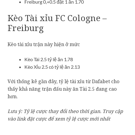
Freiburg 0,+0.5 đặt 1 ăn 1.70
Kèo Tài xỉu FC Cologne –
Freiburg
Kèo tài xỉu trận này hiện ở mức
Kèo Tài 2.5 tỷ lệ ăn 1.78
Kèo Xỉu 2.5 có tỷ lệ ăn 2.13
Với thống kê gần đây, tỷ lệ tài xỉu từ Dafabet cho
thấy khả năng trận đấu này ăn Tài 2.5 đang cao
hơn.
Lưu ý: Tỷ lệ cược thay đổi theo thời gian. Truy cập
vào link đặt cược để xem tỷ lệ cược mới nhất