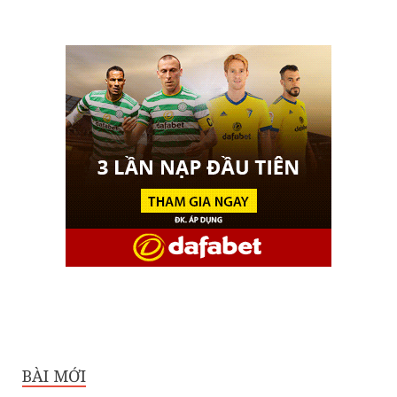
BÀI MỚI