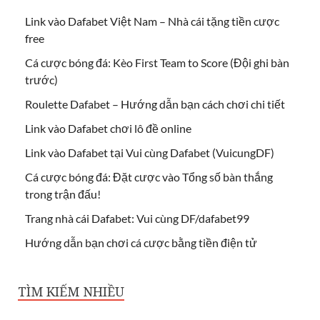
Link vào Dafabet Việt Nam – Nhà cái tặng tiền cược
free
Cá cược bóng đá: Kèo First Team to Score (Đội ghi bàn
trước)
Roulette Dafabet – Hướng dẫn bạn cách chơi chi tiết
Link vào Dafabet chơi lô đề online
Link vào Dafabet tại Vui cùng Dafabet (VuicungDF)
Cá cược bóng đá: Đặt cược vào Tổng số bàn thắng
trong trận đấu!
Trang nhà cái Dafabet: Vui cùng DF/dafabet99
Hướng dẫn bạn chơi cá cược bằng tiền điện tử
TÌM KIẾM NHIỀU