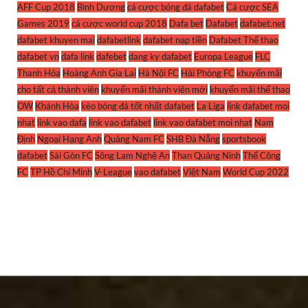
AFF Cup 2018
Bình Dương
cá cược bóng đá dafabet
Cá cược SEA
Games 2019
cá cược world cup 2018
Dafa bet
Dafabet
dafabet.net
dafabet khuyen mai
dafabetlink
dafabet nạp tiền
Dafabet Thể thao
dafabet vn
dafa link
dafebet
dang ky dafabet
Europa League
FLC
Thanh Hóa
Hoàng Anh Gia Lai
Hà Nội FC
Hải Phòng FC
khuyến mãi
cho tất cả thành viên
khuyến mãi thành viên mới
khuyến mãi thể thao
OW
Khánh Hòa
kèo bóng đá tốt nhất dafabet
La Liga
link dafabet moi
nhat
link vao dafa
link vao dafabet
link vao dafabet moi nhat
Nam
Định
Ngoại Hạng Anh
Quảng Nam FC
SHB Đà Nẵng
sportsbook
dafabet
Sài Gòn FC
Sông Lam Nghệ An
Than Quảng Ninh
Thể Công
FC
TP Hồ Chí Minh
V-League
vao dafabet
Việt Nam
World Cup 2022