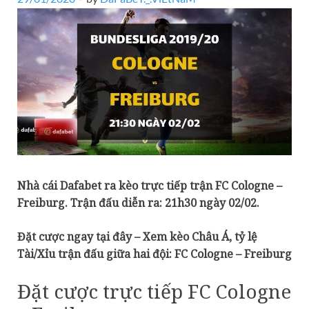
Nhà cái Dafabet ra kèo trực tiếp trận FC Cologne –
Freiburg. Trận đấu diễn ra: 21h30 ngày 02/02.
Đặt cược ngay tại đây – Xem kèo Châu Á, tỷ lệ
Tài/Xỉu trận đấu giữa hai đội: FC Cologne – Freiburg
Đặt cược trực tiếp FC Cologne