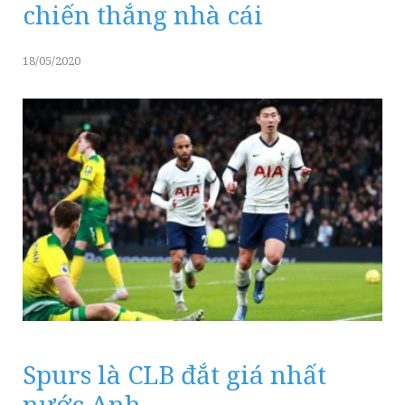
chiến thắng nhà cái
18/05/2020
Spurs là CLB đắt giá nhất
nước Anh