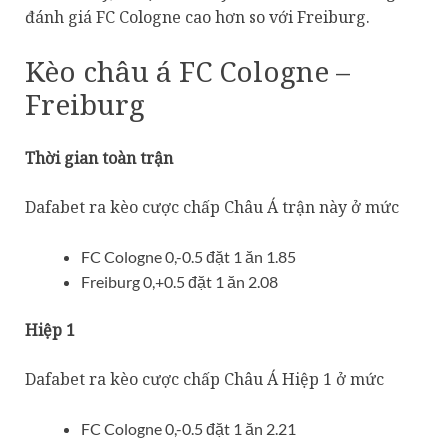
đánh giá FC Cologne cao hơn so với Freiburg.
Kèo châu á FC Cologne –
Freiburg
Thời gian toàn trận
Dafabet ra kèo cược chấp Châu Á trận này ở mức
FC Cologne 0,-0.5 đặt 1 ăn 1.85
Freiburg 0,+0.5 đặt 1 ăn 2.08
Hiệp 1
Dafabet ra kèo cược chấp Châu Á Hiệp 1 ở mức
FC Cologne 0,-0.5 đặt 1 ăn 2.21