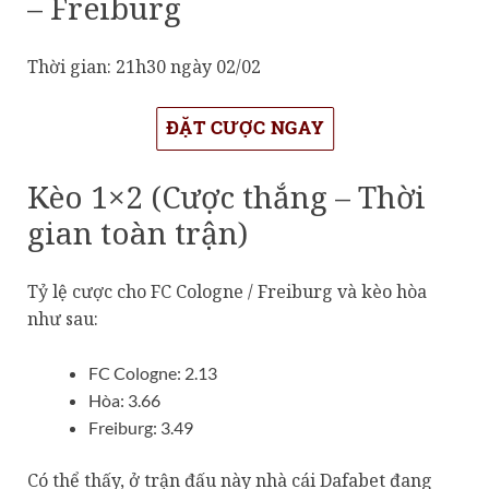
– Freiburg
Thời gian: 21h30 ngày 02/02
Kèo 1×2 (Cược thắng – Thời
gian toàn trận)
Tỷ lệ cược cho FC Cologne / Freiburg và kèo hòa
như sau:
FC Cologne: 2.13
Hòa: 3.66
Freiburg: 3.49
Có thể thấy, ở trận đấu này nhà cái Dafabet đang