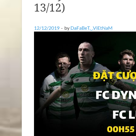
13/12)
12/12/2019
-
by
DaFaBeT._.ViEtNaM