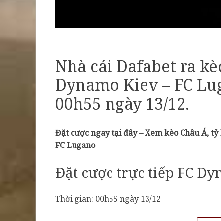
Nhà cái Dafabet ra kèo
Dynamo Kiev – FC Lug
00h55 ngày 13/12.
Đặt cược ngay tại đây – Xem kèo Châu Á, tỷ 
FC Lugano
Đặt cược trực tiếp FC D
Thời gian: 00h55 ngày 13/12