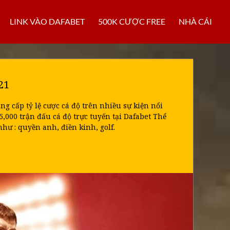
LINK VÀO DAFABET
500K CƯỢC FREE
NHÀ CÁI
21
ng cấp tỷ lệ cược cá độ trên nhiều sự kiện nổi
5,000 trận đấu cá độ trực tuyến tại Dafabet Thể
hư : quyền anh, điền kinh, golf.