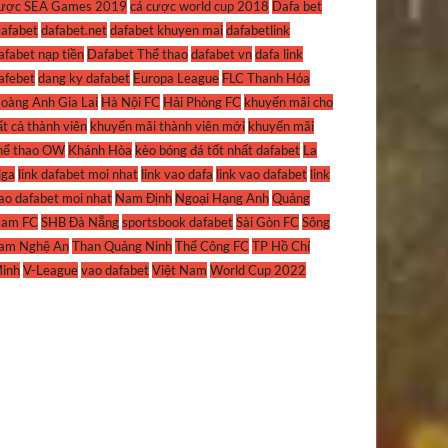
ược SEA Games 2019
cá cược world cup 2018
Dafa bet
afabet
dafabet.net
dafabet khuyen mai
dafabetlink
afabet nạp tiền
Dafabet Thể thao
dafabet vn
dafa link
afebet
dang ky dafabet
Europa League
FLC Thanh Hóa
oàng Anh Gia Lai
Hà Nội FC
Hải Phòng FC
khuyến mãi cho
ất cả thành viên
khuyến mãi thành viên mới
khuyến mãi
hể thao OW
Khánh Hòa
kèo bóng đá tốt nhất dafabet
La
iga
link dafabet moi nhat
link vao dafa
link vao dafabet
link
ao dafabet moi nhat
Nam Định
Ngoại Hạng Anh
Quảng
am FC
SHB Đà Nẵng
sportsbook dafabet
Sài Gòn FC
Sông
am Nghệ An
Than Quảng Ninh
Thể Công FC
TP Hồ Chí
inh
V-League
vao dafabet
Việt Nam
World Cup 2022