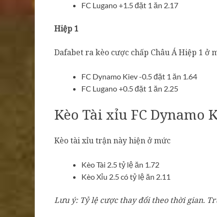
FC Lugano +1.5 đặt 1 ăn 2.17
Hiệp 1
Dafabet ra kèo cược chấp Châu Á Hiệp 1 ở 
FC Dynamo Kiev -0.5 đặt 1 ăn 1.64
FC Lugano +0.5 đặt 1 ăn 2.25
Kèo Tài xỉu FC Dynamo K
Kèo tài xỉu trận này hiện ở mức
Kèo Tài 2.5 tỷ lệ ăn 1.72
Kèo Xỉu 2.5 có tỷ lệ ăn 2.11
Lưu ý: Tỷ lệ cược thay đổi theo thời gian. T