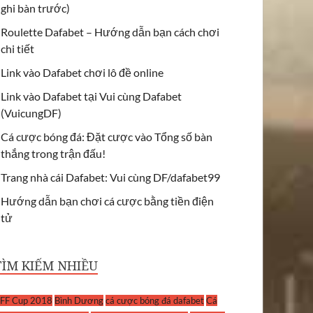
ghi bàn trước)
Roulette Dafabet – Hướng dẫn bạn cách chơi
chi tiết
Link vào Dafabet chơi lô đề online
Link vào Dafabet tại Vui cùng Dafabet
(VuicungDF)
Cá cược bóng đá: Đặt cược vào Tổng số bàn
thắng trong trận đấu!
Trang nhà cái Dafabet: Vui cùng DF/dafabet99
Hướng dẫn bạn chơi cá cược bằng tiền điện
tử
TÌM KIẾM NHIỀU
FF Cup 2018
Bình Dương
cá cược bóng đá dafabet
Cá