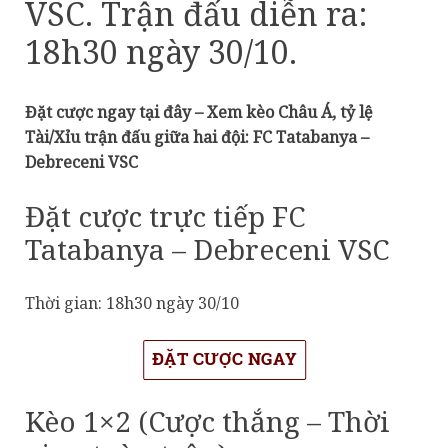
VSC. Trận đấu diễn ra:
18h30 ngày 30/10.
Đặt cược ngay tại đây – Xem kèo Châu Á, tỷ lệ
Tài/Xỉu trận đấu giữa hai đội: FC Tatabanya –
Debreceni VSC
Đặt cược trực tiếp FC
Tatabanya – Debreceni VSC
Thời gian: 18h30 ngày 30/10
Kèo 1×2 (Cược thắng – Thời