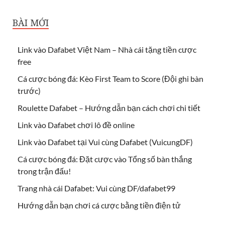
BÀI MỚI
Link vào Dafabet Việt Nam – Nhà cái tặng tiền cược
free
Cá cược bóng đá: Kèo First Team to Score (Đội ghi bàn
trước)
Roulette Dafabet – Hướng dẫn bạn cách chơi chi tiết
Link vào Dafabet chơi lô đề online
Link vào Dafabet tại Vui cùng Dafabet (VuicungDF)
Cá cược bóng đá: Đặt cược vào Tổng số bàn thắng
trong trận đấu!
Trang nhà cái Dafabet: Vui cùng DF/dafabet99
Hướng dẫn bạn chơi cá cược bằng tiền điện tử