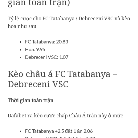
gian toàn trận)
Tỷ lệ cược cho FC Tatabanya / Debreceni VSC và kèo
hòa như sau:
FC Tatabanya: 20.83
Hòa: 9.95
Debreceni VSC: 1.07
Kèo châu á FC Tatabanya –
Debreceni VSC
Thời gian toàn trận
Dafabet ra kèo cược chấp Châu Á trận này ở mức
FC Tatabanya +2.5 đặt 1 ăn 2.06