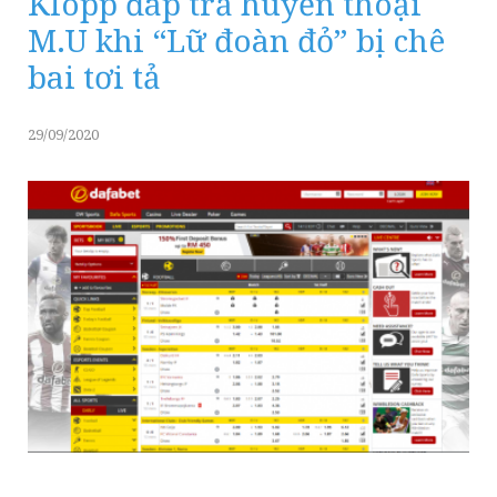
Klopp đáp trả huyền thoại
M.U khi “Lữ đoàn đỏ” bị chê
bai tơi tả
29/09/2020