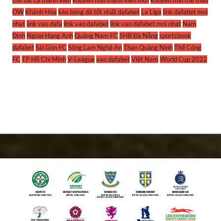
cho tất cả thành viên
khuyến mãi thành viên mới
khuyến mãi thể thao
OW
Khánh Hòa
kèo bóng đá tốt nhất dafabet
La Liga
link dafabet moi
nhat
link vao dafa
link vao dafabet
link vao dafabet moi nhat
Nam
Định
Ngoại Hạng Anh
Quảng Nam FC
SHB Đà Nẵng
sportsbook
dafabet
Sài Gòn FC
Sông Lam Nghệ An
Than Quảng Ninh
Thể Công
FC
TP Hồ Chí Minh
V-League
vao dafabet
Việt Nam
World Cup 2022