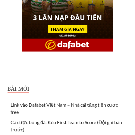
BÀI MỚI
Link vào Dafabet Việt Nam – Nhà cái tặng tiền cược
free
Cá cược bóng đá: Kèo First Team to Score (Đội ghi bàn
trước)