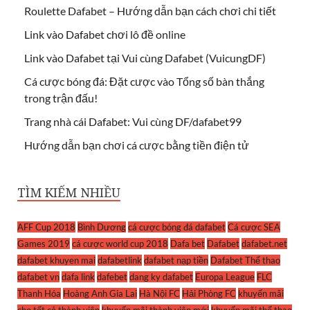
Roulette Dafabet – Hướng dẫn bạn cách chơi chi tiết
Link vào Dafabet chơi lô đề online
Link vào Dafabet tại Vui cùng Dafabet (VuicungDF)
Cá cược bóng đá: Đặt cược vào Tổng số bàn thắng
trong trận đấu!
Trang nhà cái Dafabet: Vui cùng DF/dafabet99
Hướng dẫn bạn chơi cá cược bằng tiền điện tử
TÌM KIẾM NHIỀU
AFF Cup 2018
Bình Dương
cá cược bóng đá dafabet
Cá cược SEA
Games 2019
cá cược world cup 2018
Dafa bet
Dafabet
dafabet.net
dafabet khuyen mai
dafabetlink
dafabet nạp tiền
Dafabet Thể thao
dafabet vn
dafa link
dafebet
dang ky dafabet
Europa League
FLC
Thanh Hóa
Hoàng Anh Gia Lai
Hà Nội FC
Hải Phòng FC
khuyến mãi