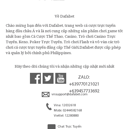
Về Dafabet
Chào mừng bạn đến với Dafabet, trang web cá cược trực tuyến
hàng đầu châu Á và là nơi cung cấp những sản phẩm chơi game tốt
nhất bao gồm Cá Cược Thể Thao, Casino, Trò chơi Casino Trực
Tuyến, Keno, Poker Trực Tuyến, Trò chơi Flash và vô vàn các trò
chơi cá cược trực tuyến đẳng cấp Thế Giới.Dafabet được cấp phép
và quản lý bởi chính phủ Philippines.
Hãy theo dõi chúng tôi và nhận những cập nhật mới nhất
ZALO:
+639770121021
+639457733692
vnsupport@dafabet.com
Vina: 12032618
Mobi: 02444582168
Viettel: 12280880
Chat Trực Tuyến