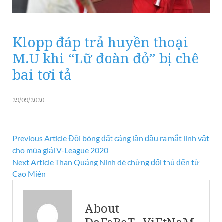
Klopp đáp trả huyền thoại
M.U khi “Lữ đoàn đỏ” bị chê
bai tơi tả
29/09/2020
Previous Article
Đội bóng đất cảng lần đầu ra mắt linh vật
cho mùa giải V-League 2020
Next Article
Than Quảng Ninh dè chừng đối thủ đến từ
Cao Miên
About
DaFaBeT._.ViEtNaM