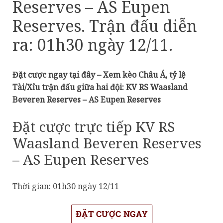
Reserves – AS Eupen
Reserves. Trận đấu diễn
ra: 01h30 ngày 12/11.
Đặt cược ngay tại đây – Xem kèo Châu Á, tỷ lệ
Tài/Xỉu trận đấu giữa hai đội: KV RS Waasland
Beveren Reserves – AS Eupen Reserves
Đặt cược trực tiếp KV RS
Waasland Beveren Reserves
– AS Eupen Reserves
Thời gian: 01h30 ngày 12/11