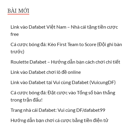
BÀI MỚI
Link vào Dafabet Việt Nam – Nhà cái tặng tiền cược
free
Cá cược bóng đá: Kèo First Team to Score (Đội ghi bàn
trước)
Roulette Dafabet – Hướng dẫn bạn cách chơi chi tiết
Link vào Dafabet chơi lô đề online
Link vào Dafabet tại Vui cùng Dafabet (VuicungDF)
Cá cược bóng đá: Đặt cược vào Tổng số bàn thắng
trong trận đấu!
Trang nhà cái Dafabet: Vui cùng DF/dafabet99
Hướng dẫn bạn chơi cá cược bằng tiền điện tử