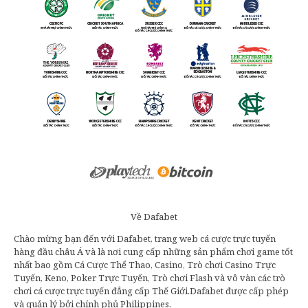
Về Dafabet
Chào mừng bạn đến với Dafabet, trang web cá cược trực tuyến
hàng đầu châu Á và là nơi cung cấp những sản phẩm chơi game tốt
nhất bao gồm Cá Cược Thể Thao, Casino, Trò chơi Casino Trực
Tuyến, Keno, Poker Trực Tuyến, Trò chơi Flash và vô vàn các trò
chơi cá cược trực tuyến đẳng cấp Thế Giới.Dafabet được cấp phép
và quản lý bởi chính phủ Philippines.