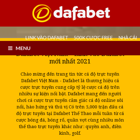
LINK VÀO DAFABET
500K CƯỢC FREE
NHÀ CÁI
MENU
Dafabet Việt Nam – Link vào Dafabet
mới nhất 2021
Chào mừng đến trang tin tức cá độ trực tuyến
Dafabet Việt Nam - Dafabet là thương hiệu cá
cược trực tuyến cung cấp tỷ lệ cược cá độ trên
nhiều sự kiện nổi bật. Dafabet mang đến người
chơi cá cược trực tuyến cảm giác cá độ online sôi
nổi, hào hứng và thú vị Có trên 5,000 trận đấu cá
độ trực tuyến tại Dafabet Thể Thao mỗi tuần từ cá
cược bóng đá, bóng rổ, quần vợt cùng nhiều môn
thể thao trực tuyến khác như : quyền anh, điền
kinh, golf.