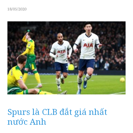
18/05/2020
Spurs là CLB đắt giá nhất
nước Anh