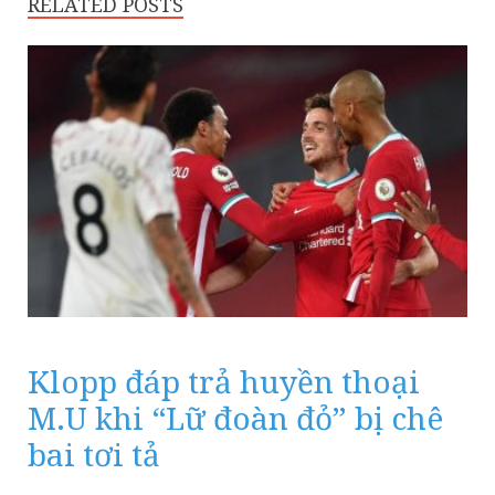
RELATED POSTS
Klopp đáp trả huyền thoại
M.U khi “Lữ đoàn đỏ” bị chê
bai tơi tả