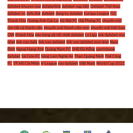
dafabet khuyen mai
dafabetlink
dafabet nạp tiền
Dafabet Thể thao
dafabet vn
dafa link
dafebet
dang ky dafabet
Europa League
FLC
Thanh Hóa
Hoàng Anh Gia Lai
Hà Nội FC
Hải Phòng FC
khuyến mãi
cho tất cả thành viên
khuyến mãi thành viên mới
khuyến mãi thể thao
OW
Khánh Hòa
kèo bóng đá tốt nhất dafabet
La Liga
link dafabet moi
nhat
link vao dafa
link vao dafabet
link vao dafabet moi nhat
Nam
Định
Ngoại Hạng Anh
Quảng Nam FC
SHB Đà Nẵng
sportsbook
dafabet
Sài Gòn FC
Sông Lam Nghệ An
Than Quảng Ninh
Thể Công
FC
TP Hồ Chí Minh
V-League
vao dafabet
Việt Nam
World Cup 2022