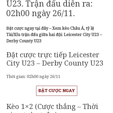
U23. Trận đấu diễn ra:
02h00 ngày 26/11.
Đặt cược ngay tại đây – Xem kèo Châu Á, tỷ lệ
Tài/Xỉu trận đấu giữa hai đội: Leicester City U23 –
Derby County U23
Đặt cược trực tiếp Leicester
City U23 – Derby County U23
Thời gian: 02h00 ngày 26/11
Kèo 1×2 (Cược thắng – Thời