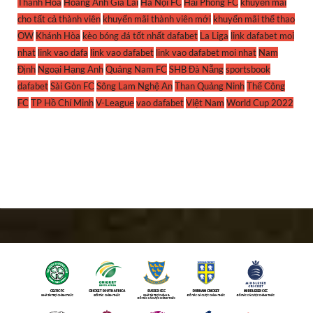
Thanh Hóa
Hoàng Anh Gia Lai
Hà Nội FC
Hải Phòng FC
khuyến mãi
cho tất cả thành viên
khuyến mãi thành viên mới
khuyến mãi thể thao
OW
Khánh Hòa
kèo bóng đá tốt nhất dafabet
La Liga
link dafabet moi
nhat
link vao dafa
link vao dafabet
link vao dafabet moi nhat
Nam
Định
Ngoại Hạng Anh
Quảng Nam FC
SHB Đà Nẵng
sportsbook
dafabet
Sài Gòn FC
Sông Lam Nghệ An
Than Quảng Ninh
Thể Công
FC
TP Hồ Chí Minh
V-League
vao dafabet
Việt Nam
World Cup 2022