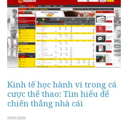
Kinh tế học hành vi trong cá
cược thể thao: Tìm hiểu để
chiến thắng nhà cái
18/05/2020