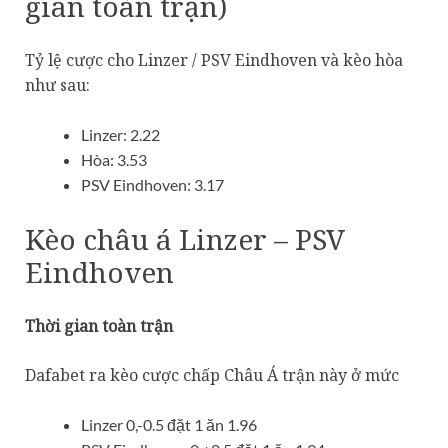
gian toàn trận)
Tỷ lệ cược cho Linzer / PSV Eindhoven và kèo hòa
như sau:
Linzer: 2.22
Hòa: 3.53
PSV Eindhoven: 3.17
Kèo châu á Linzer – PSV
Eindhoven
Thời gian toàn trận
Dafabet ra kèo cược chấp Châu Á trận này ở mức
Linzer 0,-0.5 đặt 1 ăn 1.96