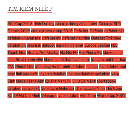
TÌM KIẾM NHIỀU
AFF Cup 2018
Bình Dương
cá cược bóng đá dafabet
Cá cược SEA
Games 2019
cá cược world cup 2018
Dafa bet
Dafabet
dafabet.net
dafabet khuyen mai
dafabetlink
dafabet nạp tiền
Dafabet Thể thao
dafabet vn
dafa link
dafebet
dang ky dafabet
Europa League
FLC
Thanh Hóa
Hoàng Anh Gia Lai
Hà Nội FC
Hải Phòng FC
khuyến mãi
cho tất cả thành viên
khuyến mãi thành viên mới
khuyến mãi thể thao
OW
Khánh Hòa
kèo bóng đá tốt nhất dafabet
La Liga
link dafabet moi
nhat
link vao dafa
link vao dafabet
link vao dafabet moi nhat
Nam
Định
Ngoại Hạng Anh
Quảng Nam FC
SHB Đà Nẵng
sportsbook
dafabet
Sài Gòn FC
Sông Lam Nghệ An
Than Quảng Ninh
Thể Công
FC
TP Hồ Chí Minh
V-League
vao dafabet
Việt Nam
World Cup 2022