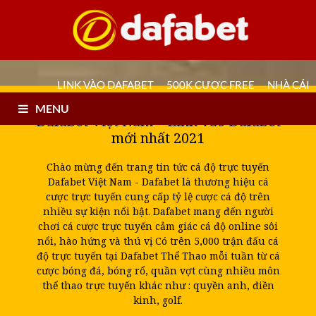
LINK VÀO DAFABET
500K CƯỢC FREE
NHÀ CÁI
MENU
Dafabet Việt Nam – Link vào Dafabet
mới nhất 2021
Chào mừng đến trang tin tức cá độ trực tuyến
Dafabet Việt Nam - Dafabet là thương hiệu cá
cược trực tuyến cung cấp tỷ lệ cược cá độ trên
nhiều sự kiện nổi bật. Dafabet mang đến người
chơi cá cược trực tuyến cảm giác cá độ online sôi
nổi, hào hứng và thú vị Có trên 5,000 trận đấu cá
độ trực tuyến tại Dafabet Thể Thao mỗi tuần từ cá
cược bóng đá, bóng rổ, quần vợt cùng nhiều môn
thể thao trực tuyến khác như : quyền anh, điền
kinh, golf.