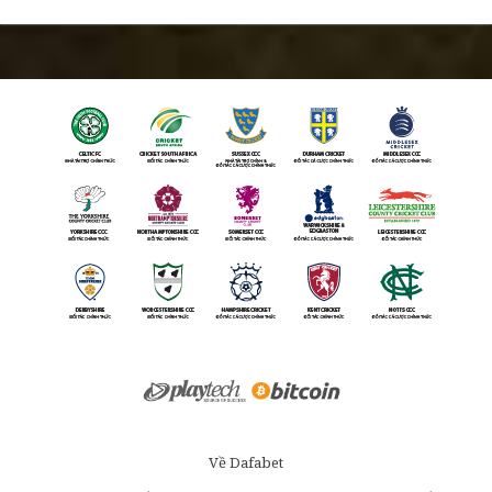
Về Dafabet