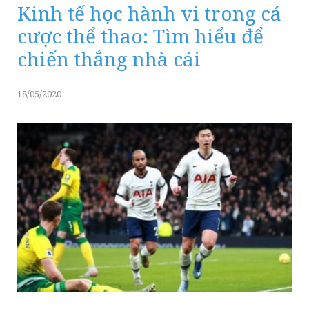
Kinh tế học hành vi trong cá
cược thể thao: Tìm hiểu để
chiến thắng nhà cái
18/05/2020