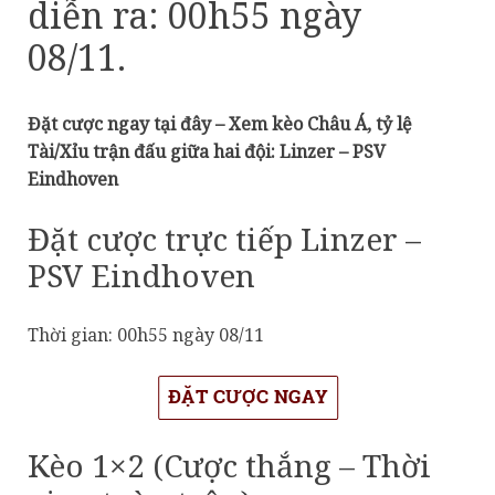
diễn ra: 00h55 ngày
08/11.
Đặt cược ngay tại đây – Xem kèo Châu Á, tỷ lệ
Tài/Xỉu trận đấu giữa hai đội: Linzer – PSV
Eindhoven
Đặt cược trực tiếp Linzer –
PSV Eindhoven
Thời gian: 00h55 ngày 08/11
Kèo 1×2 (Cược thắng – Thời