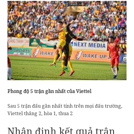
Phong độ 5 trận gần nhất của Viettel
Sau 5 trận đấu gần nhất tính trên mọi đấu trường,
Viettel thắng 2, hòa 1, thua 2
Nhận định kết quả trận