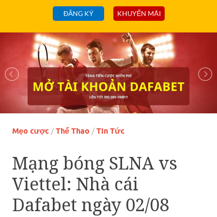
ĐĂNG KÝ
KHUYẾN MÃI
Mẹo cược
/
Thể Thao
/
Tin Tức
Mạng bóng SLNA vs
Viettel: Nhà cái
Dafabet ngày 02/08