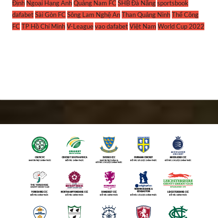
Định
Ngoại Hạng Anh
Quảng Nam FC
SHB Đà Nẵng
sportsbook
dafabet
Sài Gòn FC
Sông Lam Nghệ An
Than Quảng Ninh
Thể Công
FC
TP Hồ Chí Minh
V-League
vao dafabet
Việt Nam
World Cup 2022