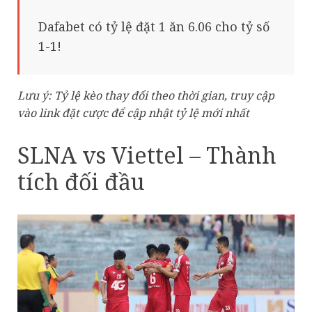
Dafabet có tỷ lệ đặt 1 ăn 6.06 cho tỷ số
1-1!
Lưu ý: Tỷ lệ kèo thay đổi theo thời gian, truy cập
vào link đặt cược để cập nhật tỷ lệ mới nhất
SLNA vs Viettel – Thành
tích đối đầu