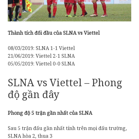
Thành tích đối đầu của SLNA vs Viettel
08/03/2019: SLNA 1-1 Viettel
21/06/2019: Viettel 2-1 SLNA
05/05/2019: Viettel 0-0 SLNA
SLNA vs Viettel – Phong
độ gần đây
Phong độ 5 trận gần nhất của SLNA
Sau 5 trận đấu gần nhất tính trên mọi đấu trường,
SLNA hòa 2, thua 3