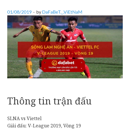
01/08/2019
-
by
DaFaBeT._.ViEtNaM
Thông tin trận đấu
SLNA vs Viettel
Giải đấu: V-League 2019, Vòng 19