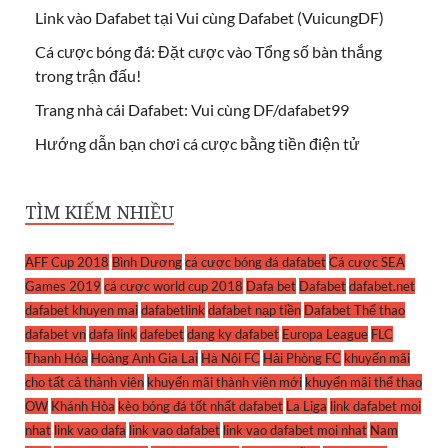
Link vào Dafabet tại Vui cùng Dafabet (VuicungDF)
Cá cược bóng đá: Đặt cược vào Tổng số bàn thắng
trong trận đấu!
Trang nhà cái Dafabet: Vui cùng DF/dafabet99
Hướng dẫn bạn chơi cá cược bằng tiền điện tử
TÌM KIẾM NHIỀU
AFF Cup 2018
Bình Dương
cá cược bóng đá dafabet
Cá cược SEA
Games 2019
cá cược world cup 2018
Dafa bet
Dafabet
dafabet.net
dafabet khuyen mai
dafabetlink
dafabet nạp tiền
Dafabet Thể thao
dafabet vn
dafa link
dafebet
dang ky dafabet
Europa League
FLC
Thanh Hóa
Hoàng Anh Gia Lai
Hà Nội FC
Hải Phòng FC
khuyến mãi
cho tất cả thành viên
khuyến mãi thành viên mới
khuyến mãi thể thao
OW
Khánh Hòa
kèo bóng đá tốt nhất dafabet
La Liga
link dafabet moi
nhat
link vao dafa
link vao dafabet
link vao dafabet moi nhat
Nam