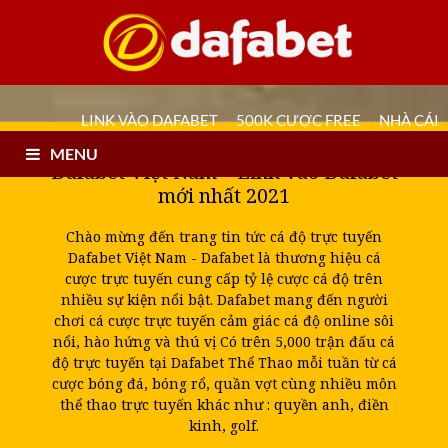
LINK VÀO DAFABET
500K CƯỢC FREE
NHÀ CÁI
MENU
Dafabet Việt Nam – Link vào Dafabet
mới nhất 2021
Chào mừng đến trang tin tức cá độ trực tuyến
Dafabet Việt Nam - Dafabet là thương hiệu cá
cược trực tuyến cung cấp tỷ lệ cược cá độ trên
nhiều sự kiện nổi bật. Dafabet mang đến người
chơi cá cược trực tuyến cảm giác cá độ online sôi
nổi, hào hứng và thú vị Có trên 5,000 trận đấu cá
độ trực tuyến tại Dafabet Thể Thao mỗi tuần từ cá
cược bóng đá, bóng rổ, quần vợt cùng nhiều môn
thể thao trực tuyến khác như : quyền anh, điền
kinh, golf.