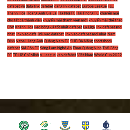
dafabet vn
dafa link
dafebet
dang ky dafabet
Europa League
FLC
Thanh Hóa
Hoàng Anh Gia Lai
Hà Nội FC
Hải Phòng FC
khuyến mãi
cho tất cả thành viên
khuyến mãi thành viên mới
khuyến mãi thể thao
OW
Khánh Hòa
kèo bóng đá tốt nhất dafabet
La Liga
link dafabet moi
nhat
link vao dafa
link vao dafabet
link vao dafabet moi nhat
Nam
Định
Ngoại Hạng Anh
Quảng Nam FC
SHB Đà Nẵng
sportsbook
dafabet
Sài Gòn FC
Sông Lam Nghệ An
Than Quảng Ninh
Thể Công
FC
TP Hồ Chí Minh
V-League
vao dafabet
Việt Nam
World Cup 2022