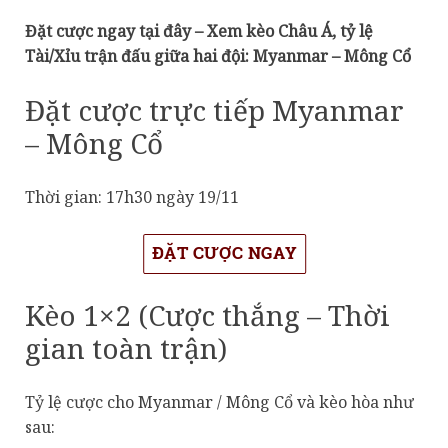
Đặt cược ngay tại đây – Xem kèo Châu Á, tỷ lệ
Tài/Xỉu trận đấu giữa hai đội: Myanmar – Mông Cổ
Đặt cược trực tiếp Myanmar
– Mông Cổ
Thời gian: 17h30 ngày 19/11
Kèo 1×2 (Cược thắng – Thời
gian toàn trận)
Tỷ lệ cược cho Myanmar / Mông Cổ và kèo hòa như
sau: