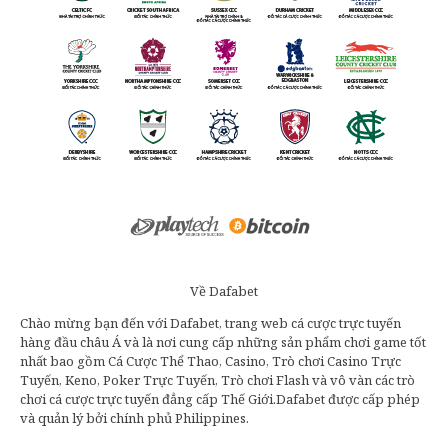
Về Dafabet
Chào mừng bạn đến với Dafabet, trang web cá cược trực tuyến
hàng đầu châu Á và là nơi cung cấp những sản phẩm chơi game tốt
nhất bao gồm Cá Cược Thể Thao, Casino, Trò chơi Casino Trực
Tuyến, Keno, Poker Trực Tuyến, Trò chơi Flash và vô vàn các trò
chơi cá cược trực tuyến đẳng cấp Thế Giới.Dafabet được cấp phép
và quản lý bởi chính phủ Philippines.