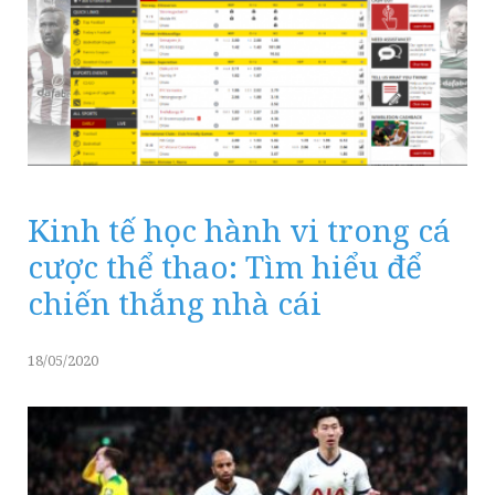
Kinh tế học hành vi trong cá
cược thể thao: Tìm hiểu để
chiến thắng nhà cái
18/05/2020