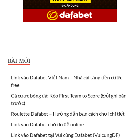
BÀI MỚI
Link vào Dafabet Việt Nam – Nhà cái tặng tiền cược
free
Cá cược bóng đá: Kèo First Team to Score (Đội ghi bàn
trước)
Roulette Dafabet – Hướng dẫn bạn cách chơi chi tiết
Link vào Dafabet chơi lô đề online
Link vào Dafabet tại Vui cùng Dafabet (VuicungDF)