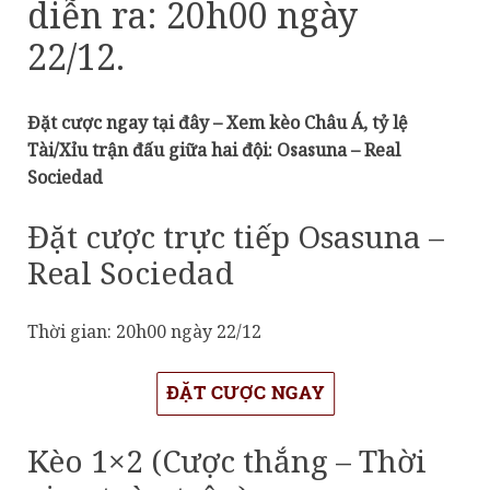
diễn ra: 20h00 ngày
22/12.
Đặt cược ngay tại đây – Xem kèo Châu Á, tỷ lệ
Tài/Xỉu trận đấu giữa hai đội: Osasuna – Real
Sociedad
Đặt cược trực tiếp Osasuna –
Real Sociedad
Thời gian: 20h00 ngày 22/12
Kèo 1×2 (Cược thắng – Thời