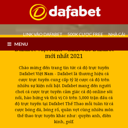
LINK VÀO DAFABET
500K CƯỢC FREE
NHÀ CÁI
MENU
Dafabet Việt Nam – Link vào Dafabet
mới nhất 2021
Chào mừng đến trang tin tức cá độ trực tuyến
Dafabet Việt Nam - Dafabet là thương hiệu cá
cược trực tuyến cung cấp tỷ lệ cược cá độ trên
nhiều sự kiện nổi bật. Dafabet mang đến người
chơi cá cược trực tuyến cảm giác cá độ online sôi
nổi, hào hứng và thú vị Có trên 5,000 trận đấu cá
độ trực tuyến tại Dafabet Thể Thao mỗi tuần từ cá
cược bóng đá, bóng rổ, quần vợt cùng nhiều môn
thể thao trực tuyến khác như : quyền anh, điền
kinh, golf.