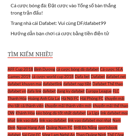
Cá cược bóng đá: Đặt cược vào Tổng số bàn thắng
trong trận đấu!
Trang nhà cái Dafabet: Vui cùng DF/dafabet99
Hướng dẫn bạn chơi cá cược bằng tiền điện tử
TÌM KIẾM NHIỀU
AFF Cup 2018
Bình Dương
cá cược bóng đá dafabet
Cá cược SEA
Games 2019
cá cược world cup 2018
Dafa bet
Dafabet
dafabet.net
dafabet khuyen mai
dafabetlink
dafabet nạp tiền
Dafabet Thể thao
dafabet vn
dafa link
dafebet
dang ky dafabet
Europa League
FLC
Thanh Hóa
Hoàng Anh Gia Lai
Hà Nội FC
Hải Phòng FC
khuyến mãi
cho tất cả thành viên
khuyến mãi thành viên mới
khuyến mãi thể thao
OW
Khánh Hòa
kèo bóng đá tốt nhất dafabet
La Liga
link dafabet moi
nhat
link vao dafa
link vao dafabet
link vao dafabet moi nhat
Nam
Định
Ngoại Hạng Anh
Quảng Nam FC
SHB Đà Nẵng
sportsbook
dafabet
Sài Gòn FC
Sông Lam Nghệ An
Than Quảng Ninh
Thể Công