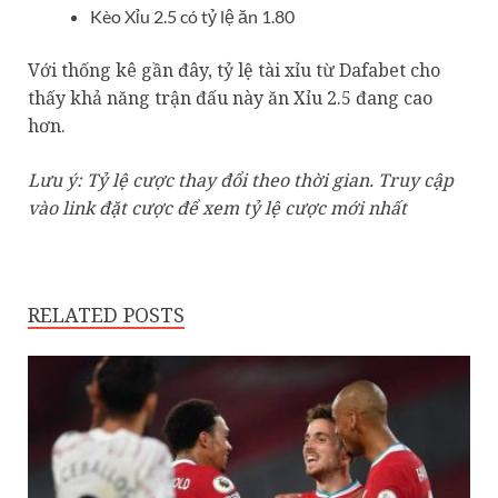
Kèo Xỉu 2.5 có tỷ lệ ăn 1.80
Với thống kê gần đây, tỷ lệ tài xỉu từ Dafabet cho
thấy khả năng trận đấu này ăn Xỉu 2.5 đang cao
hơn.
Lưu ý: Tỷ lệ cược thay đổi theo thời gian. Truy cập
vào link đặt cược để xem tỷ lệ cược mới nhất
RELATED POSTS