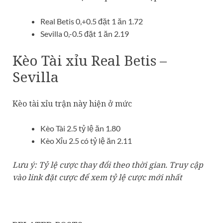
Real Betis 0,+0.5 đặt 1 ăn 1.72
Sevilla 0,-0.5 đặt 1 ăn 2.19
Kèo Tài xỉu Real Betis –
Sevilla
Kèo tài xỉu trận này hiện ở mức
Kèo Tài 2.5 tỷ lệ ăn 1.80
Kèo Xỉu 2.5 có tỷ lệ ăn 2.11
Lưu ý: Tỷ lệ cược thay đổi theo thời gian. Truy cập
vào link đặt cược để xem tỷ lệ cược mới nhất