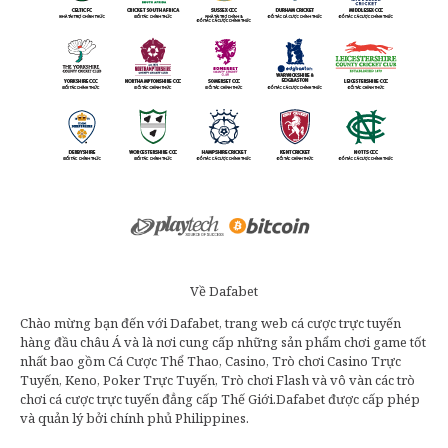
Về Dafabet
Chào mừng bạn đến với Dafabet, trang web cá cược trực tuyến
hàng đầu châu Á và là nơi cung cấp những sản phẩm chơi game tốt
nhất bao gồm Cá Cược Thể Thao, Casino, Trò chơi Casino Trực
Tuyến, Keno, Poker Trực Tuyến, Trò chơi Flash và vô vàn các trò
chơi cá cược trực tuyến đẳng cấp Thế Giới.Dafabet được cấp phép
và quản lý bởi chính phủ Philippines.