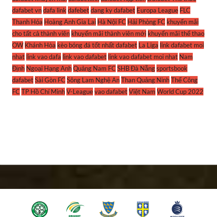
dafabet vn
dafa link
dafebet
dang ky dafabet
Europa League
FLC
Thanh Hóa
Hoàng Anh Gia Lai
Hà Nội FC
Hải Phòng FC
khuyến mãi
cho tất cả thành viên
khuyến mãi thành viên mới
khuyến mãi thể thao
OW
Khánh Hòa
kèo bóng đá tốt nhất dafabet
La Liga
link dafabet moi
nhat
link vao dafa
link vao dafabet
link vao dafabet moi nhat
Nam
Định
Ngoại Hạng Anh
Quảng Nam FC
SHB Đà Nẵng
sportsbook
dafabet
Sài Gòn FC
Sông Lam Nghệ An
Than Quảng Ninh
Thể Công
FC
TP Hồ Chí Minh
V-League
vao dafabet
Việt Nam
World Cup 2022