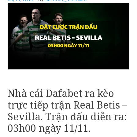
Nhà cái Dafabet ra kèo
trực tiếp trận Real Betis –
Sevilla. Trận đấu diễn ra:
03h00 ngày 11/11.