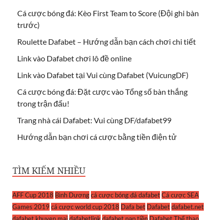
Cá cược bóng đá: Kèo First Team to Score (Đội ghi bàn
trước)
Roulette Dafabet – Hướng dẫn bạn cách chơi chi tiết
Link vào Dafabet chơi lô đề online
Link vào Dafabet tại Vui cùng Dafabet (VuicungDF)
Cá cược bóng đá: Đặt cược vào Tổng số bàn thắng
trong trận đấu!
Trang nhà cái Dafabet: Vui cùng DF/dafabet99
Hướng dẫn bạn chơi cá cược bằng tiền điện tử
TÌM KIẾM NHIỀU
AFF Cup 2018
Bình Dương
cá cược bóng đá dafabet
Cá cược SEA
Games 2019
cá cược world cup 2018
Dafa bet
Dafabet
dafabet.net
dafabet khuyen mai
dafabetlink
dafabet nạp tiền
Dafabet Thể thao