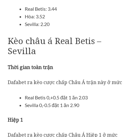
Real Betis: 3.44
Hòa: 3.52
Sevilla: 2.20
Kèo châu á Real Betis –
Sevilla
Thời gian toàn trận
Dafabet ra kèo cược chấp Châu Á trận này ở mức
Real Betis 0,+0.5 đặt 1 ăn 2.03
Sevilla 0,-0.5 đặt 1 ăn 2.90
Hiệp 1
Dafabet ra kèo cược chấp Châu Á Hiệp 1 ở mức