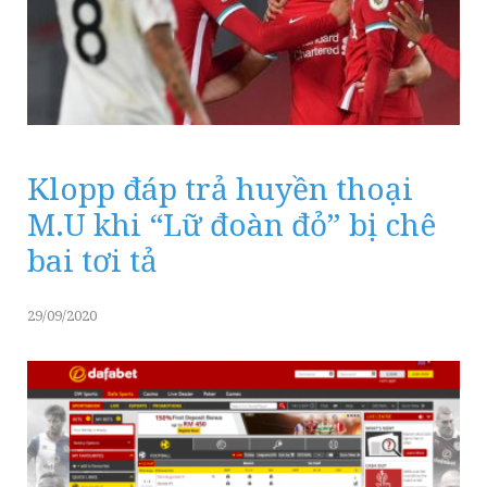
Klopp đáp trả huyền thoại
M.U khi “Lữ đoàn đỏ” bị chê
bai tơi tả
29/09/2020