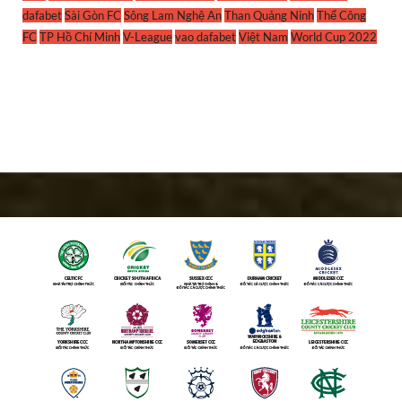
dafabet
Sài Gòn FC
Sông Lam Nghệ An
Than Quảng Ninh
Thể Công
FC
TP Hồ Chí Minh
V-League
vao dafabet
Việt Nam
World Cup 2022