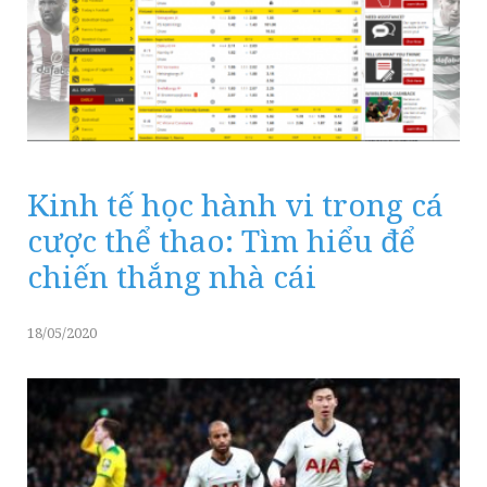
Kinh tế học hành vi trong cá
cược thể thao: Tìm hiểu để
chiến thắng nhà cái
18/05/2020