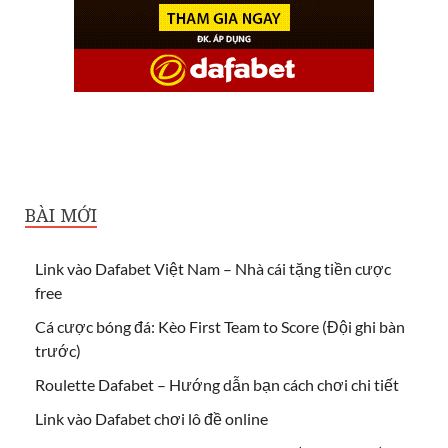
BÀI MỚI
Link vào Dafabet Việt Nam – Nhà cái tặng tiền cược
free
Cá cược bóng đá: Kèo First Team to Score (Đội ghi bàn
trước)
Roulette Dafabet – Hướng dẫn bạn cách chơi chi tiết
Link vào Dafabet chơi lô đề online