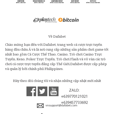
Về Dafabet
Chào mừng bạn đến với Dafabet, trang web cá cược trực tuyến
hàng đầu châu Á và là nơi cung cấp những sản phẩm chơi game tốt
nhất bao gồm Cá Cược Thể Thao, Casino, Trò chơi Casino Trực
Tuyến, Keno, Poker Trực Tuyến, Trò chơi Flash và vô vàn các trò
chơi cá cược trực tuyến đẳng cấp Thế Giới.Dafabet được cấp phép
và quản lý bởi chính phủ Philippines.
Hãy theo dõi chúng tôi và nhận những cập nhật mới nhất
ZALO:
+639770121021
+639457733692
vnsupport@dafabet.com