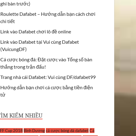
ghi bàn trước)
Roulette Dafabet – Hướng dẫn bạn cách chơi
chi tiết
Link vào Dafabet chơi lô đề online
Link vào Dafabet tại Vui cùng Dafabet
(VuicungDF)
Cá cược bóng đá: Đặt cược vào Tổng số bàn
thắng trong trận đấu!
Trang nhà cái Dafabet: Vui cùng DF/dafabet99
Hướng dẫn bạn chơi cá cược bằng tiền điện
tử
TÌM KIẾM NHIỀU
FF Cup 2018
Bình Dương
cá cược bóng đá dafabet
Cá