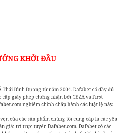
ỞNG KHỞI ĐẦU
Á Thái Bình Dương từ năm 2004. Dafabet có đầy đủ
c cấp giấy phép chứng nhận bởi CEZA và First
abet.com nghiêm chỉnh chấp hành các luật lệ này.
 vẹn của các sản phẩm chúng tôi cung cấp là các yếu
àn giải trí trực tuyến Dafabet.com. Dafabet có các