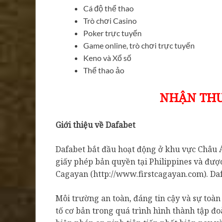
Cá độ thể thao
Trò chơi Casino
Poker trực tuyến
Game online, trò chơi trực tuyến
Keno và Xổ số
Thể thao ảo
NHẬN THƯ
Giới thiệu về Dafabet
Dafabet bắt đầu hoạt động ở khu vực Châu 
giấy phép bản quyền tại Philippines và đượ
Cagayan (http://www.firstcagayan.com). Daf
Môi trường an toàn, đáng tin cậy và sự toàn
tố cơ bản trong quá trình hình thành tập đo