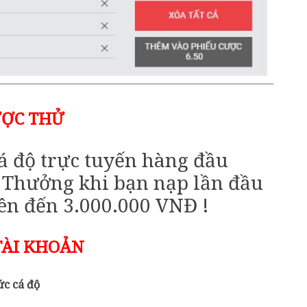
ƯỢC THỬ
á độ trực tuyến hàng đầu
 Thưởng khi bạn nạp lần đầu
ên đến 3.000.000 VNĐ !
TÀI KHOẢN
ức cá độ