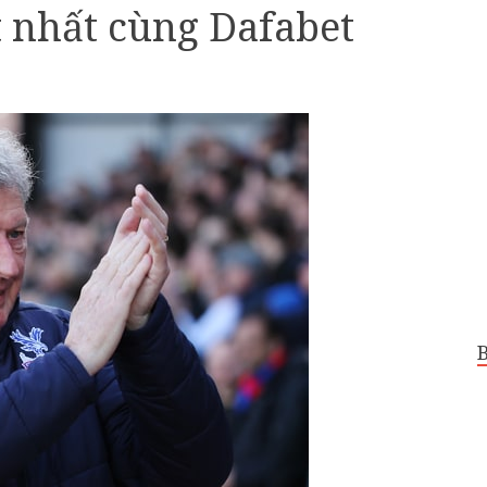
ốt nhất cùng Dafabet