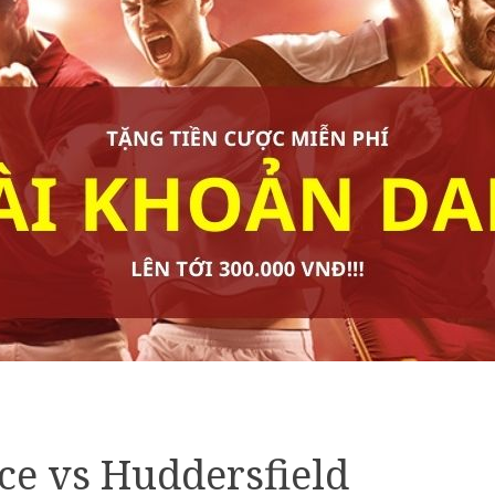
ace vs Huddersfield