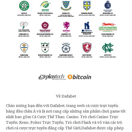
Về Dafabet
Chào mừng bạn đến với Dafabet, trang web cá cược trực tuyến
hàng đầu châu Á và là nơi cung cấp những sản phẩm chơi game tốt
nhất bao gồm Cá Cược Thể Thao, Casino, Trò chơi Casino Trực
Tuyến, Keno, Poker Trực Tuyến, Trò chơi Flash và vô vàn các trò
chơi cá cược trực tuyến đẳng cấp Thế Giới.Dafabet được cấp phép