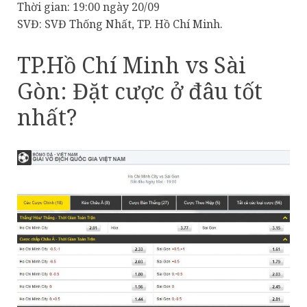
Thời gian: 19:00 ngày 20/09
SVĐ: SVĐ Thống Nhất, TP. Hồ Chí Minh.
TP.Hồ Chí Minh vs Sài
Gòn: Đặt cược ở đâu tốt
nhất?