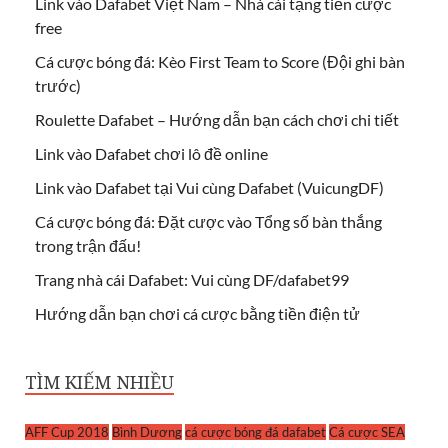
Link vào Dafabet Việt Nam – Nhà cái tặng tiền cược
free
Cá cược bóng đá: Kèo First Team to Score (Đội ghi bàn
trước)
Roulette Dafabet – Hướng dẫn bạn cách chơi chi tiết
Link vào Dafabet chơi lô đề online
Link vào Dafabet tại Vui cùng Dafabet (VuicungDF)
Cá cược bóng đá: Đặt cược vào Tổng số bàn thắng
trong trận đấu!
Trang nhà cái Dafabet: Vui cùng DF/dafabet99
Hướng dẫn bạn chơi cá cược bằng tiền điện tử
TÌM KIẾM NHIỀU
AFF Cup 2018
Bình Dương
cá cược bóng đá dafabet
Cá cược SEA