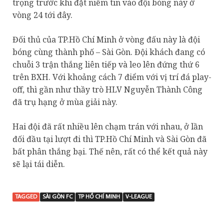
trọng trước khi đặt niềm tin vào đội bóng này ở
vòng 24 tới đây.
Đối thủ của TP.Hồ Chí Minh ở vòng đấu này là đội
bóng cùng thành phố – Sài Gòn. Đội khách đang có
chuỗi 3 trận thắng liên tiếp và leo lên đứng thứ 6
trên BXH. Với khoảng cách 7 điểm với vị trí đá play-
off, thì gần như thầy trò HLV Nguyễn Thành Công
đã trụ hạng ở mùa giải này.
Hai đội đã rất nhiều lên chạm trán với nhau, ở lần
đối đầu tại lượt đi thì TP.Hồ Chí Minh và Sài Gòn đã
bất phân thắng bại. Thế nên, rất có thể kết quả này
sẽ lại tái diễn.
TAGGED
SÀI GÒN FC
TP HỒ CHÍ MINH
V-LEAGUE