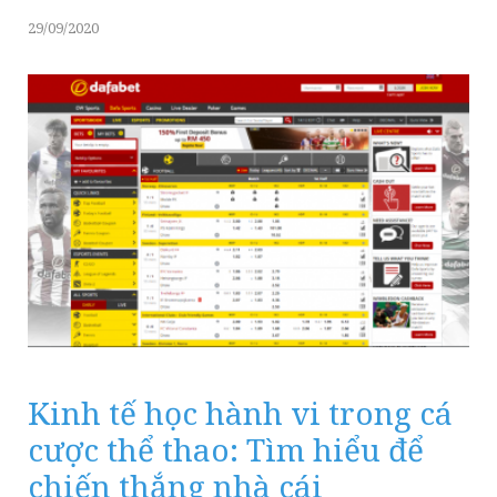
29/09/2020
Kinh tế học hành vi trong cá
cược thể thao: Tìm hiểu để
chiến thắng nhà cái