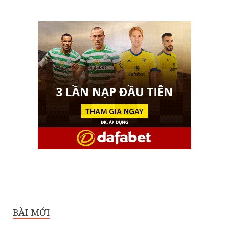
BÀI MỚI