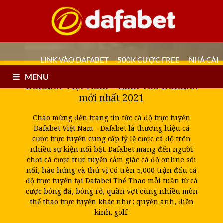
LINK VÀO DAFABET
500K CƯỢC FREE
NHÀ CÁI
MENU
Dafabet Việt Nam – Link vào Dafabet
mới nhất 2021
Chào mừng đến trang tin tức cá độ trực tuyến
Dafabet Việt Nam - Dafabet là thương hiệu cá
cược trực tuyến cung cấp tỷ lệ cược cá độ trên
nhiều sự kiện nổi bật. Dafabet mang đến người
chơi cá cược trực tuyến cảm giác cá độ online sôi
nổi, hào hứng và thú vị Có trên 5,000 trận đấu cá
độ trực tuyến tại Dafabet Thể Thao mỗi tuần từ cá
cược bóng đá, bóng rổ, quần vợt cùng nhiều môn
thể thao trực tuyến khác như : quyền anh, điền
kinh, golf.