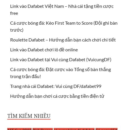
Link vào Dafabet Việt Nam – Nhà cái tặng tiền cược
free
Cá cược bóng đá: Kèo First Team to Score (Đội ghi bàn
trước)
Roulette Dafabet – Hướng dẫn bạn cách chơi chi tiết
Link vào Dafabet chơi lô đề online
Link vào Dafabet tại Vui cùng Dafabet (VuicungDF)
Cá cược bóng đá: Đặt cược vào Tổng số bàn thắng
trong trận đấu!
Trang nhà cái Dafabet: Vui cùng DF/dafabet99
Hướng dẫn bạn chơi cá cược bằng tiền điện tử
TÌM KIẾM NHIỀU