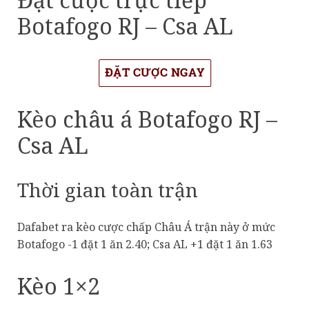
Botafogo RJ – Csa AL
Kèo châu á Botafogo RJ –
Csa AL
Thời gian toàn trận
Dafabet ra kèo cược chấp Châu Á trận này ở mức
Botafogo -1 đặt 1 ăn 2.40; Csa AL +1 đặt 1 ăn 1.63
Kèo 1×2