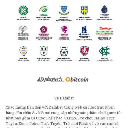
Về Dafabet
Chào mừng bạn đến với Dafabet, trang web cá cược trực tuyến
hàng đầu châu Á và là nơi cung cấp những sản phẩm chơi game tốt
nhất bao gồm Cá Cược Thể Thao, Casino, Trò chơi Casino Trực
Tuyến, Keno, Poker Trực Tuyến, Trò chơi Flash và vô vàn các trò