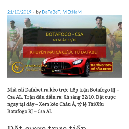
21/10/2019
-
by
DaFaBeT._.ViEtNaM
Nhà cái Dafabet ra kèo trực tiếp trận Botafogo RJ –
Csa AL. Trận đấu diễn ra: 6h sáng 22/10. Đặt cược
ngay tại đây – Xem kèo Châu Á, tỷ lệ Tài/Xỉu
Botafogo RJ – Csa AL
Đặt cược trực tiếp