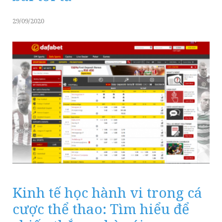
29/09/2020
Kinh tế học hành vi trong cá
cược thể thao: Tìm hiểu để