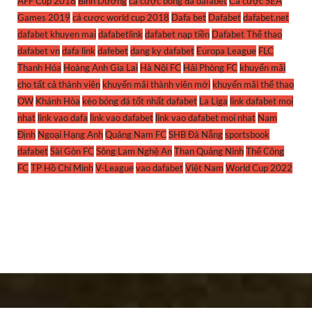
AFF Cup 2018
Bình Dương
cá cược bóng đá dafabet
Cá cược SEA
Games 2019
cá cược world cup 2018
Dafa bet
Dafabet
dafabet.net
dafabet khuyen mai
dafabetlink
dafabet nạp tiền
Dafabet Thể thao
dafabet vn
dafa link
dafebet
dang ky dafabet
Europa League
FLC
Thanh Hóa
Hoàng Anh Gia Lai
Hà Nội FC
Hải Phòng FC
khuyến mãi
cho tất cả thành viên
khuyến mãi thành viên mới
khuyến mãi thể thao
OW
Khánh Hòa
kèo bóng đá tốt nhất dafabet
La Liga
link dafabet moi
nhat
link vao dafa
link vao dafabet
link vao dafabet moi nhat
Nam
Định
Ngoại Hạng Anh
Quảng Nam FC
SHB Đà Nẵng
sportsbook
dafabet
Sài Gòn FC
Sông Lam Nghệ An
Than Quảng Ninh
Thể Công
FC
TP Hồ Chí Minh
V-League
vao dafabet
Việt Nam
World Cup 2022