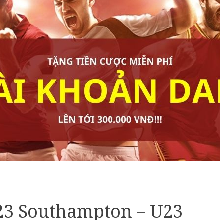
 U23 Southampton – U23