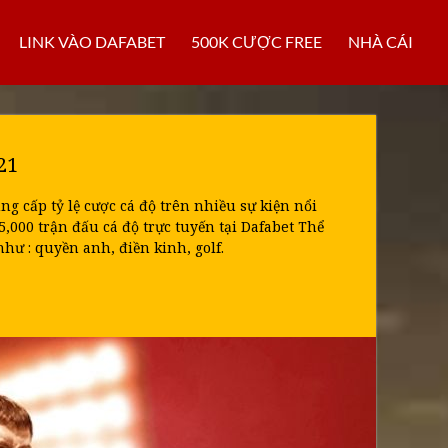
LINK VÀO DAFABET
500K CƯỢC FREE
NHÀ CÁI
21
ng cấp tỷ lệ cược cá độ trên nhiều sự kiện nổi
5,000 trận đấu cá độ trực tuyến tại Dafabet Thể
hư : quyền anh, điền kinh, golf.