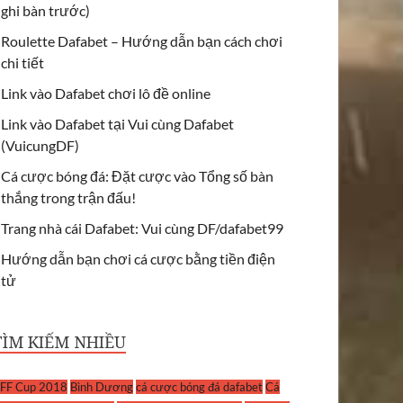
ghi bàn trước)
Roulette Dafabet – Hướng dẫn bạn cách chơi
chi tiết
Link vào Dafabet chơi lô đề online
Link vào Dafabet tại Vui cùng Dafabet
(VuicungDF)
Cá cược bóng đá: Đặt cược vào Tổng số bàn
thắng trong trận đấu!
Trang nhà cái Dafabet: Vui cùng DF/dafabet99
Hướng dẫn bạn chơi cá cược bằng tiền điện
tử
TÌM KIẾM NHIỀU
FF Cup 2018
Bình Dương
cá cược bóng đá dafabet
Cá