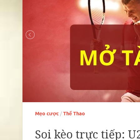
Mẹo cược
/
Thể Thao
Soi kèo trực tiếp: