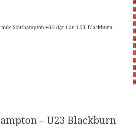
c
D
d
d
ở mức Southampton +0.5 đặt 1 ăn 1.53; Blackburn
H
t
t
L
v
N
L
M
hampton – U23 Blackburn