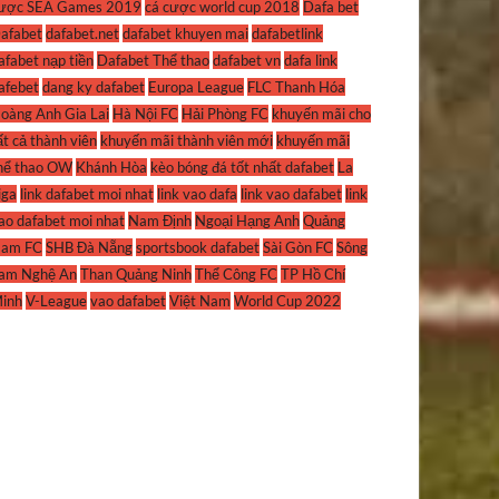
ược SEA Games 2019
cá cược world cup 2018
Dafa bet
afabet
dafabet.net
dafabet khuyen mai
dafabetlink
afabet nạp tiền
Dafabet Thể thao
dafabet vn
dafa link
afebet
dang ky dafabet
Europa League
FLC Thanh Hóa
oàng Anh Gia Lai
Hà Nội FC
Hải Phòng FC
khuyến mãi cho
ất cả thành viên
khuyến mãi thành viên mới
khuyến mãi
hể thao OW
Khánh Hòa
kèo bóng đá tốt nhất dafabet
La
iga
link dafabet moi nhat
link vao dafa
link vao dafabet
link
ao dafabet moi nhat
Nam Định
Ngoại Hạng Anh
Quảng
am FC
SHB Đà Nẵng
sportsbook dafabet
Sài Gòn FC
Sông
am Nghệ An
Than Quảng Ninh
Thể Công FC
TP Hồ Chí
inh
V-League
vao dafabet
Việt Nam
World Cup 2022