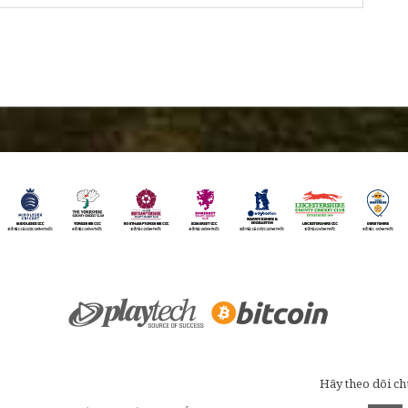
Hãy theo dõi ch