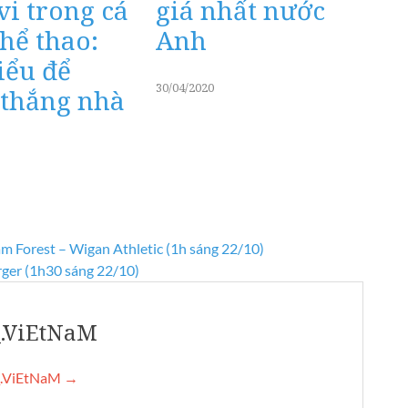
vi trong cá
giá nhất nước
hể thao:
Anh
iểu để
30/04/2020
 thắng nhà
am Forest – Wigan Athletic (1h sáng 22/10)
urger (1h30 sáng 22/10)
_.ViEtNaM
._.ViEtNaM →