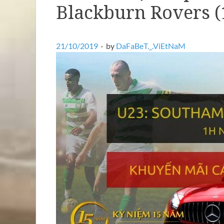
Blackburn Rovers (
21/10/2019
-
by
DaFaBeT._.ViEtNaM