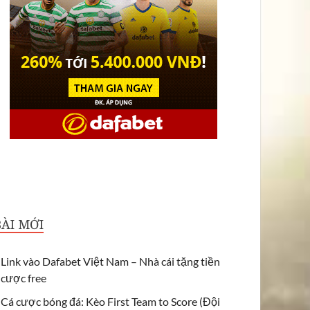
BÀI MỚI
Link vào Dafabet Việt Nam – Nhà cái tặng tiền
cược free
Cá cược bóng đá: Kèo First Team to Score (Đội