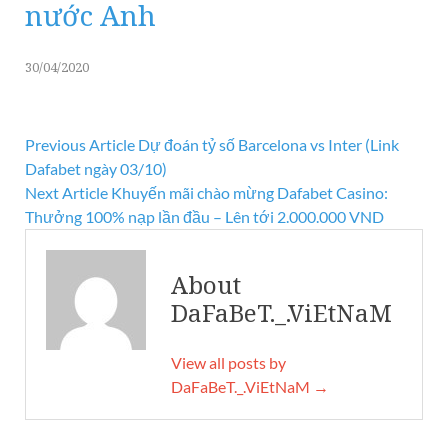
nước Anh
30/04/2020
Previous Article
Dự đoán tỷ số Barcelona vs Inter (Link
Dafabet ngày 03/10)
Next Article
Khuyến mãi chào mừng Dafabet Casino:
Thưởng 100% nạp lần đầu – Lên tới 2.000.000 VND
About
DaFaBeT._.ViEtNaM
View all posts by
DaFaBeT._.ViEtNaM →