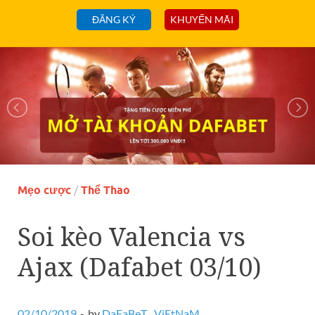
ĐĂNG KÝ
KHUYẾN MÃI
Mẹo cược
/
Thể Thao
Soi kèo Valencia vs
Ajax (Dafabet 03/10)
02/10/2019
-
by
DaFaBeT._.ViEtNaM