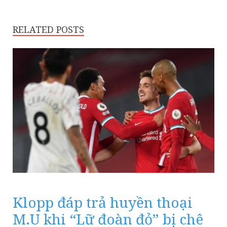
RELATED POSTS
Klopp đáp trả huyền thoại
M.U khi “Lữ đoàn đỏ” bị chê