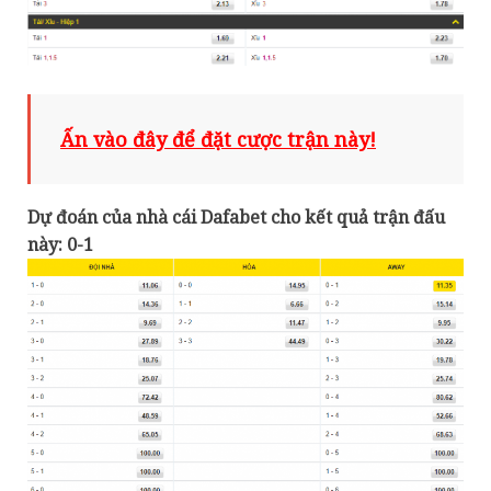
Ấn vào đây để đặt cược trận này!
Dự đoán của nhà cái Dafabet cho kết quả trận đấu
này: 0-1