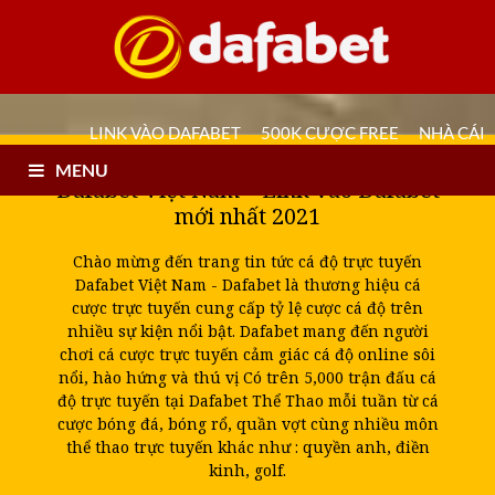
LINK VÀO DAFABET
500K CƯỢC FREE
NHÀ CÁI
MENU
Dafabet Việt Nam – Link vào Dafabet
mới nhất 2021
Chào mừng đến trang tin tức cá độ trực tuyến
Dafabet Việt Nam - Dafabet là thương hiệu cá
cược trực tuyến cung cấp tỷ lệ cược cá độ trên
nhiều sự kiện nổi bật. Dafabet mang đến người
chơi cá cược trực tuyến cảm giác cá độ online sôi
nổi, hào hứng và thú vị Có trên 5,000 trận đấu cá
độ trực tuyến tại Dafabet Thể Thao mỗi tuần từ cá
cược bóng đá, bóng rổ, quần vợt cùng nhiều môn
thể thao trực tuyến khác như : quyền anh, điền
kinh, golf.