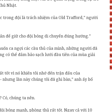
c
Chủ Nhật.
D
d
c trong đội là trách nhiệm của Old Trafford,” người
d
H
t
bản để giữ cho đội bóng di chuyển đúng hướng.”
t
L
uốn ca ngợi các cầu thủ của mình, những người đã
v
ũng có thể đảm bảo sạch lưới đầu tiên của mùa giải
N
L
M
ất tốt vì nó khiến tôi nhớ đến trận đấu của
 – nhưng lần này chúng tôi đã ghi bàn,” anh ấy bổ
? Có, chúng ta nên.
đội bóng mạnh, phòng thủ rất tốt. Ngay cả với 10