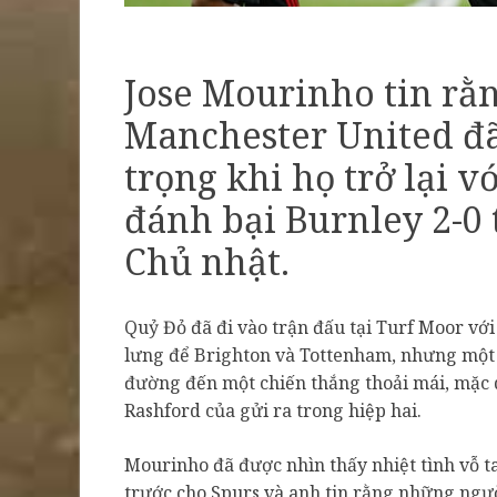
Jose Mourinho tin rằ
Manchester United đã
trọng khi họ trở lại 
đánh bại Burnley 2-0
Chủ nhật.
Quỷ Đỏ đã đi vào trận đấu tại Turf Moor với 
lưng để Brighton và Tottenham, nhưng một
đường đến một chiến thắng thoải mái, mặc 
Rashford của gửi ra trong hiệp hai.
Mourinho đã được nhìn thấy nhiệt tình vỗ ta
trước cho Spurs và anh tin rằng những ngư