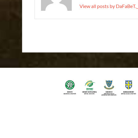
View all posts by DaFaBeT