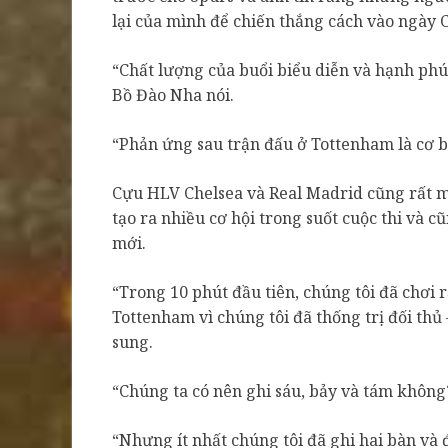
lại của mình để chiến thắng cách vào ngày 
“Chất lượng của buổi biểu diễn và hạnh phú
Bồ Đào Nha nói.
“Phản ứng sau trận đấu ở Tottenham là cơ 
Cựu HLV Chelsea và Real Madrid cũng rất m
tạo ra nhiều cơ hội trong suốt cuộc thi và c
mới.
“Trong 10 phút đầu tiên, chúng tôi đã chơi r
Tottenham vì chúng tôi đã thống trị đối thủ
sung.
“Chúng ta có nên ghi sáu, bảy và tám không
“Nhưng ít nhất chúng tôi đã ghi hai bàn và 