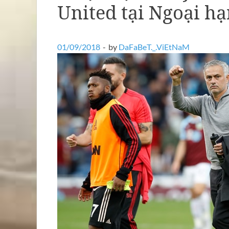
United tại Ngoại h
01/09/2018
-
by
DaFaBeT._.ViEtNaM