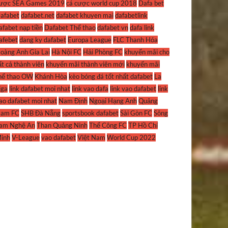
ược SEA Games 2019
cá cược world cup 2018
Dafa bet
afabet
dafabet.net
dafabet khuyen mai
dafabetlink
afabet nạp tiền
Dafabet Thể thao
dafabet vn
dafa link
afebet
dang ky dafabet
Europa League
FLC Thanh Hóa
oàng Anh Gia Lai
Hà Nội FC
Hải Phòng FC
khuyến mãi cho
ất cả thành viên
khuyến mãi thành viên mới
khuyến mãi
hể thao OW
Khánh Hòa
kèo bóng đá tốt nhất dafabet
La
iga
link dafabet moi nhat
link vao dafa
link vao dafabet
link
ao dafabet moi nhat
Nam Định
Ngoại Hạng Anh
Quảng
am FC
SHB Đà Nẵng
sportsbook dafabet
Sài Gòn FC
Sông
am Nghệ An
Than Quảng Ninh
Thể Công FC
TP Hồ Chí
inh
V-League
vao dafabet
Việt Nam
World Cup 2022