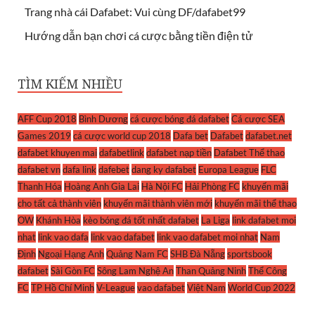
Trang nhà cái Dafabet: Vui cùng DF/dafabet99
Hướng dẫn bạn chơi cá cược bằng tiền điện tử
TÌM KIẾM NHIỀU
AFF Cup 2018
Bình Dương
cá cược bóng đá dafabet
Cá cược SEA
Games 2019
cá cược world cup 2018
Dafa bet
Dafabet
dafabet.net
dafabet khuyen mai
dafabetlink
dafabet nạp tiền
Dafabet Thể thao
dafabet vn
dafa link
dafebet
dang ky dafabet
Europa League
FLC
Thanh Hóa
Hoàng Anh Gia Lai
Hà Nội FC
Hải Phòng FC
khuyến mãi
cho tất cả thành viên
khuyến mãi thành viên mới
khuyến mãi thể thao
OW
Khánh Hòa
kèo bóng đá tốt nhất dafabet
La Liga
link dafabet moi
nhat
link vao dafa
link vao dafabet
link vao dafabet moi nhat
Nam
Định
Ngoại Hạng Anh
Quảng Nam FC
SHB Đà Nẵng
sportsbook
dafabet
Sài Gòn FC
Sông Lam Nghệ An
Than Quảng Ninh
Thể Công
FC
TP Hồ Chí Minh
V-League
vao dafabet
Việt Nam
World Cup 2022