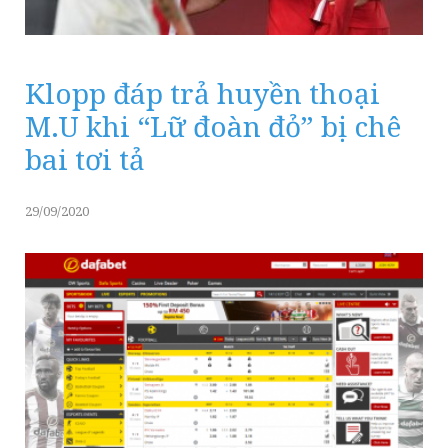
Klopp đáp trả huyền thoại
M.U khi “Lữ đoàn đỏ” bị chê
bai tơi tả
29/09/2020