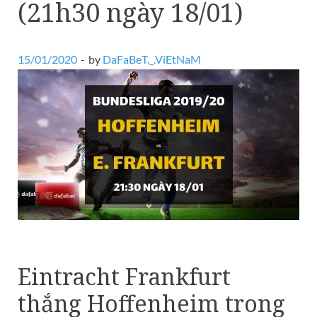
(21h30 ngày 18/01)
15/01/2020
-
by
DaFaBeT._.ViEtNaM
Eintracht Frankfurt
thắng Hoffenheim trong