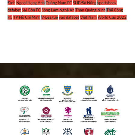
Định
Ngoại Hạng Anh
Quảng Nam FC
SHB Đà Nẵng
sportsbook
dafabet
Sài Gòn FC
Sông Lam Nghệ An
Than Quảng Ninh
Thể Công
FC
TP Hồ Chí Minh
V-League
vao dafabet
Việt Nam
World Cup 2022