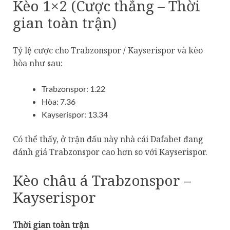
Kèo 1×2 (Cược thắng – Thời
gian toàn trận)
Tỷ lệ cược cho Trabzonspor / Kayserispor và kèo
hòa như sau:
Trabzonspor: 1.22
Hòa: 7.36
Kayserispor: 13.34
Có thể thấy, ở trận đấu này nhà cái Dafabet đang
đánh giá Trabzonspor cao hơn so với Kayserispor.
Kèo châu á Trabzonspor –
Kayserispor
Thời gian toàn trận