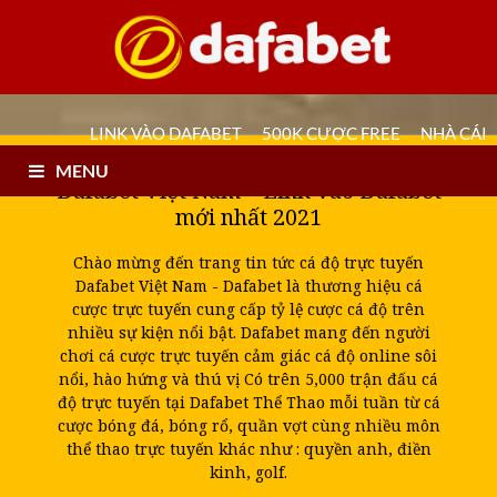
LINK VÀO DAFABET
500K CƯỢC FREE
NHÀ CÁI
MENU
Dafabet Việt Nam – Link vào Dafabet
mới nhất 2021
Chào mừng đến trang tin tức cá độ trực tuyến
Dafabet Việt Nam - Dafabet là thương hiệu cá
cược trực tuyến cung cấp tỷ lệ cược cá độ trên
nhiều sự kiện nổi bật. Dafabet mang đến người
chơi cá cược trực tuyến cảm giác cá độ online sôi
nổi, hào hứng và thú vị Có trên 5,000 trận đấu cá
độ trực tuyến tại Dafabet Thể Thao mỗi tuần từ cá
cược bóng đá, bóng rổ, quần vợt cùng nhiều môn
thể thao trực tuyến khác như : quyền anh, điền
kinh, golf.