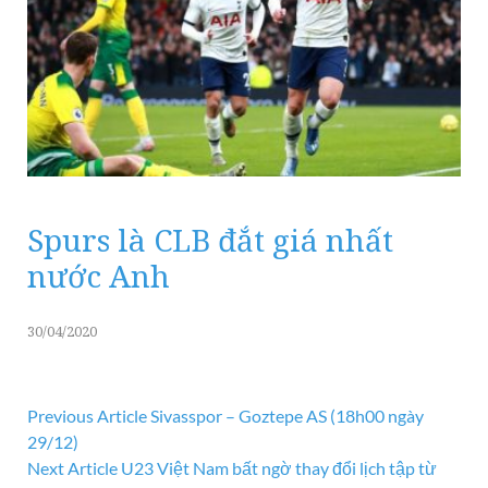
Spurs là CLB đắt giá nhất
nước Anh
30/04/2020
Previous Article
Sivasspor – Goztepe AS (18h00 ngày
29/12)
Next Article
U23 Việt Nam bất ngờ thay đổi lịch tập từ