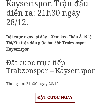
Kayserispor. Trận đấu
diễn ra: 21h30 ngày
28/12.
Đặt cược ngay tại đây – Xem kèo Châu Á, tỷ lệ
Tài/Xỉu trận đấu giữa hai đội: Trabzonspor –
Kayserispor
Đặt cược trực tiếp
Trabzonspor – Kayserispor
Thời gian: 21h30 ngày 28/12