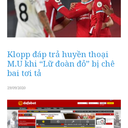
Klopp đáp trả huyền thoại
M.U khi “Lữ đoàn đỏ” bị chê
bai tơi tả
29/09/2020