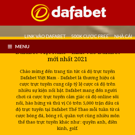
LINK VÀO DAFABET
500K CƯỢC FREE
NHÀ CÁI
MENU
Dafabet Việt Nam – Link vào Dafabet
mới nhất 2021
Chào mừng đến trang tin tức cá độ trực tuyến
Dafabet Việt Nam - Dafabet là thương hiệu cá
cược trực tuyến cung cấp tỷ lệ cược cá độ trên
nhiều sự kiện nổi bật. Dafabet mang đến người
chơi cá cược trực tuyến cảm giác cá độ online sôi
nổi, hào hứng và thú vị Có trên 5,000 trận đấu cá
độ trực tuyến tại Dafabet Thể Thao mỗi tuần từ cá
cược bóng đá, bóng rổ, quần vợt cùng nhiều môn
thể thao trực tuyến khác như : quyền anh, điền
kinh, golf.