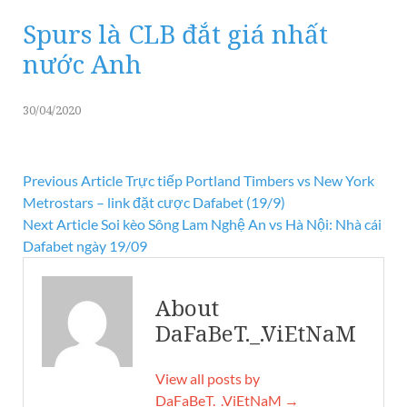
Spurs là CLB đắt giá nhất
nước Anh
30/04/2020
Previous Article
Trực tiếp Portland Timbers vs New York
Metrostars – link đặt cược Dafabet (19/9)
Next Article
Soi kèo Sông Lam Nghệ An vs Hà Nội: Nhà cái
Dafabet ngày 19/09
About
DaFaBeT._.ViEtNaM
View all posts by
DaFaBeT._.ViEtNaM →