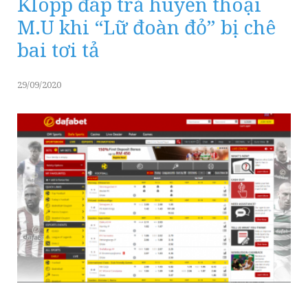
Klopp đáp trả huyền thoại
M.U khi “Lữ đoàn đỏ” bị chê
bai tơi tả
29/09/2020