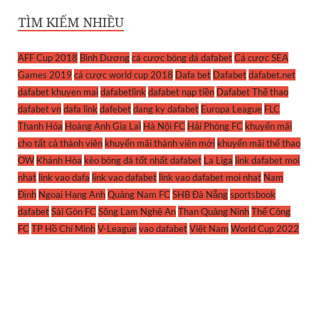
TÌM KIẾM NHIỀU
AFF Cup 2018
Bình Dương
cá cược bóng đá dafabet
Cá cược SEA
Games 2019
cá cược world cup 2018
Dafa bet
Dafabet
dafabet.net
dafabet khuyen mai
dafabetlink
dafabet nạp tiền
Dafabet Thể thao
dafabet vn
dafa link
dafebet
dang ky dafabet
Europa League
FLC
Thanh Hóa
Hoàng Anh Gia Lai
Hà Nội FC
Hải Phòng FC
khuyến mãi
cho tất cả thành viên
khuyến mãi thành viên mới
khuyến mãi thể thao
OW
Khánh Hòa
kèo bóng đá tốt nhất dafabet
La Liga
link dafabet moi
nhat
link vao dafa
link vao dafabet
link vao dafabet moi nhat
Nam
Định
Ngoại Hạng Anh
Quảng Nam FC
SHB Đà Nẵng
sportsbook
dafabet
Sài Gòn FC
Sông Lam Nghệ An
Than Quảng Ninh
Thể Công
FC
TP Hồ Chí Minh
V-League
vao dafabet
Việt Nam
World Cup 2022