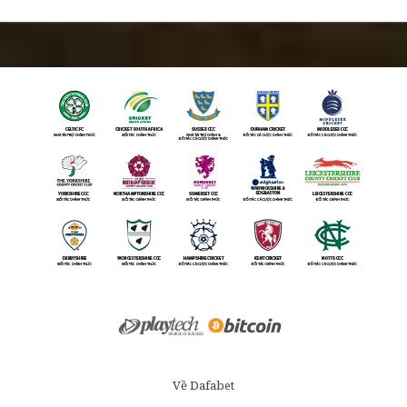
Về Dafabet