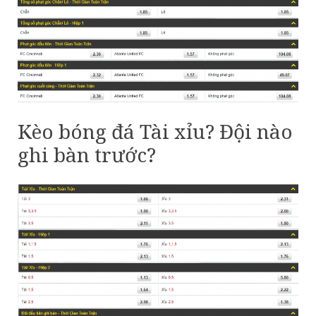
Kèo bóng đá Tài xỉu? Đội nào
ghi bàn trước?