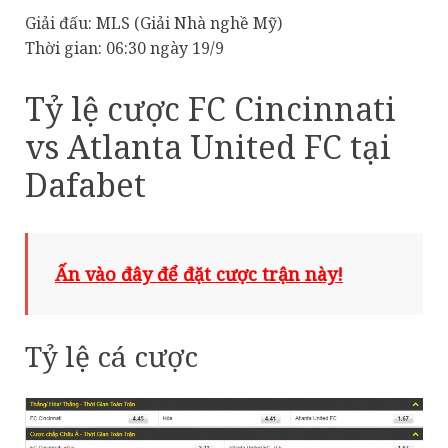
Giải đấu: MLS (Giải Nhà nghề Mỹ)
Thời gian: 06:30 ngày 19/9
Tỷ lệ cược FC Cincinnati
vs Atlanta United FC tại
Dafabet
Ấn vào đây để đặt cược trận này!
Tỷ lệ cá cược