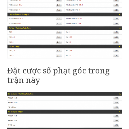
Đặt cược số phạt góc trong
trận này