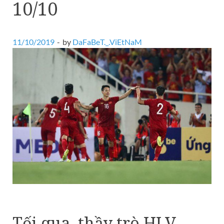
10/10
11/10/2019
-
by
DaFaBeT._.ViEtNaM
Tối qua, thầy trò HLV