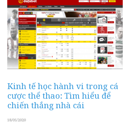
Kinh tế học hành vi trong cá
cược thể thao: Tìm hiểu để
chiến thắng nhà cái
18/05/2020