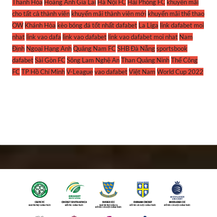
Thanh Hóa
Hoàng Anh Gia Lai
Hà Nội FC
Hải Phòng FC
khuyến mãi
cho tất cả thành viên
khuyến mãi thành viên mới
khuyến mãi thể thao
OW
Khánh Hòa
kèo bóng đá tốt nhất dafabet
La Liga
link dafabet moi
nhat
link vao dafa
link vao dafabet
link vao dafabet moi nhat
Nam
Định
Ngoại Hạng Anh
Quảng Nam FC
SHB Đà Nẵng
sportsbook
dafabet
Sài Gòn FC
Sông Lam Nghệ An
Than Quảng Ninh
Thể Công
FC
TP Hồ Chí Minh
V-League
vao dafabet
Việt Nam
World Cup 2022