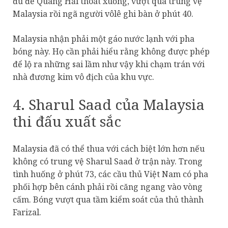
đủ để Quang Hải thoát xuống, vượt qua trung vệ
Malaysia rồi ngã người vôlê ghi bàn ở phút 40.
Malaysia nhận phải một gáo nước lạnh với pha
bóng này. Họ cần phải hiểu rằng không được phép
để lộ ra những sai lầm như vậy khi chạm trán với
nhà đương kim vô địch của khu vực.
4. Sharul Saad của Malaysia
thi đấu xuất sắc
Malaysia đã có thể thua với cách biệt lớn hơn nếu
không có trung vệ Sharul Saad ở trận này. Trong
tình huống ở phút 73, các cầu thủ Việt Nam có pha
phối hợp bên cánh phải rồi căng ngang vào vòng
cấm. Bóng vượt qua tầm kiểm soát của thủ thành
Farizal.