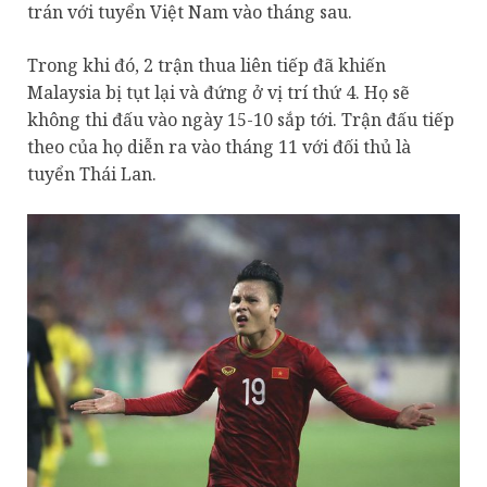
trán với tuyển Việt Nam vào tháng sau.
Trong khi đó, 2 trận thua liên tiếp đã khiến
Malaysia bị tụt lại và đứng ở vị trí thứ 4. Họ sẽ
không thi đấu vào ngày 15-10 sắp tới. Trận đấu tiếp
theo của họ diễn ra vào tháng 11 với đối thủ là
tuyển Thái Lan.