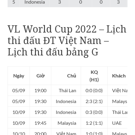
5
Indonesia
3
0
0
3
2
VL World Cup 2022 – Lịch
thi đấu ĐT Việt Nam –
Lịch thi đấu bảng G
KQ
Ngày
Giờ
Chủ
Khách
(H1)
05/09
19:00
Thái Lan
0:0 (0:0)
Việt Nam
05/09
19:30
Indonesia
2:3 (2:1)
Malaysia
10/09
19:30
Indonesia
0:3 (0:0)
Thái Lan
10/09
19:45
Malaysia
1:2 (1:1)
UAE
10/10
20:00
Việt Nam
1:0 (1:0)
Malaysia