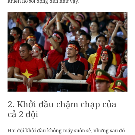
khiến nó sôi động đến như vậy.
2. Khởi đầu chậm chạp của
cả 2 đội
Hai đội khởi đầu không mấy suôn sẻ, nhưng sau đó