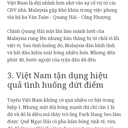
Việt Nam là đội nhỉnh hơn nhờ vào sự cổ vũ từ các
CĐV nhà. Malaysia gặp khó khăn trong việc phong
tỏa bộ ba Văn Toàn – Quang Hải – Công Phượng.
Chính Quang Hải một lần làm mành lưới của
Malaysia rung lên nhưng bàn thắng bị từ chối vì lỗi
việt vị. Sau tình huống đó, Malaysia dần bình tĩnh
và bắt đầu kiểm soát bóng nhiều hơn. Nhưng đến
phút 40, bước ngoặt của trận đấu đã đến.
3. Việt Nam tận dụng hiệu
quả tình huống dứt điểm
Tuyển Việt Nam không có quá nhiều cơ hội trong
hiệp 1. Nhưng một đội bóng mạnh thì chỉ cần 1 là
đủ và đó là điều mà thầy trò ông Park Hang Seo làm
được. Quế Ngọc Hải có pha bấm bóng tinh tế, vừa