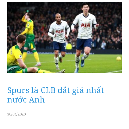
Spurs là CLB đắt giá nhất
nước Anh
30/04/2020