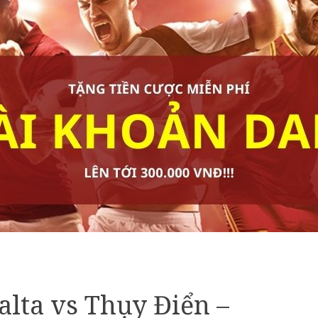
lta vs Thụy Điển –