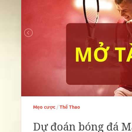
Mẹo cược
/
Thể Thao
Dự đoán bóng đá Ma