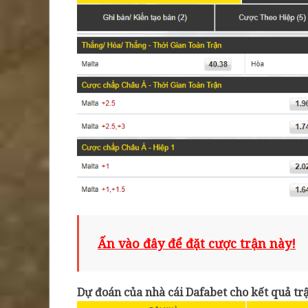
Ấn vào đây để đặt cược trận này!
Dự đoán của nhà cái Dafabet cho kết quả trậ