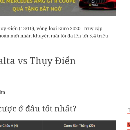
hụy Điển (13/10), Vòng loại Euro 2020. Truy cập
hoản mới nhận khuyến mãi tối đa lên tới 5,4 triệu
alta vs Thụy Điển
lta
cược ở đâu tốt nhất?
A