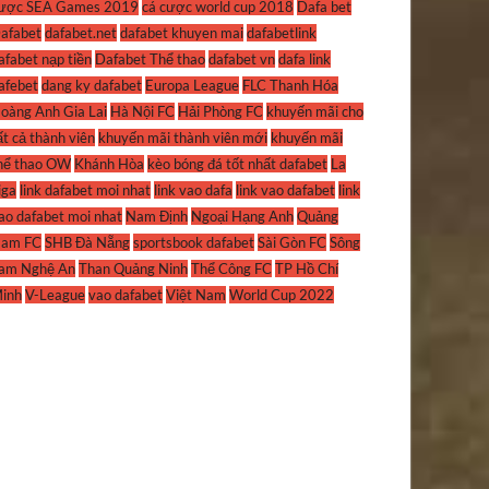
ược SEA Games 2019
cá cược world cup 2018
Dafa bet
afabet
dafabet.net
dafabet khuyen mai
dafabetlink
afabet nạp tiền
Dafabet Thể thao
dafabet vn
dafa link
afebet
dang ky dafabet
Europa League
FLC Thanh Hóa
oàng Anh Gia Lai
Hà Nội FC
Hải Phòng FC
khuyến mãi cho
ất cả thành viên
khuyến mãi thành viên mới
khuyến mãi
hể thao OW
Khánh Hòa
kèo bóng đá tốt nhất dafabet
La
iga
link dafabet moi nhat
link vao dafa
link vao dafabet
link
ao dafabet moi nhat
Nam Định
Ngoại Hạng Anh
Quảng
am FC
SHB Đà Nẵng
sportsbook dafabet
Sài Gòn FC
Sông
am Nghệ An
Than Quảng Ninh
Thể Công FC
TP Hồ Chí
inh
V-League
vao dafabet
Việt Nam
World Cup 2022