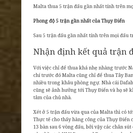
Malta thua 5 trận đấu gần nhất tính trên m
Phong độ 5 trận gần nhất của Thụy Điển
Sau 5 trận đấu gần nhất tính trên mọi đấu t
Nhận định kết quả trận 
Với việc chỉ để thua khá nhẹ nhàng trước 
chí trước đó Malta cũng chỉ để thua Tây Ban
nhiều trong khâu phòng ngự. Nhà cái Dafabe
cũng sẽ ảnh hưởng tới Thụy Điển và họ sẽ 
tâm của chủ nhà.
Xét ở 5 trận đấu vừa qua của Malta thì có tớ
Thực tế cho thấy hàng công của Thụy Điển 
13 bàn sau 6 vòng đấu, bởi vậy các chân sút