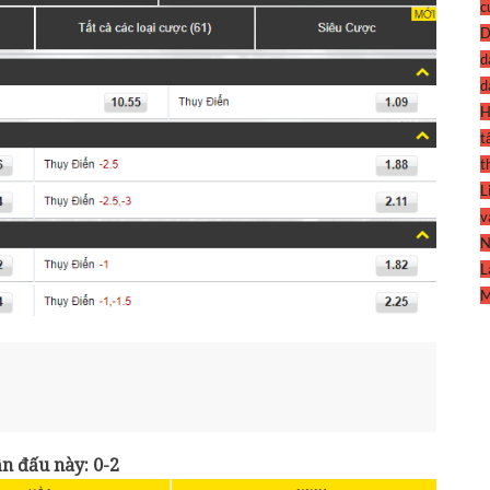
c
D
d
d
H
t
t
L
v
N
L
M
n đấu này: 0-2