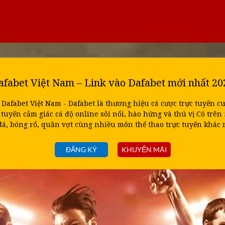
afabet Việt Nam – Link vào Dafabet mới nhất 20
Dafabet Việt Nam - Dafabet là thương hiệu cá cược trực tuyến cu
tuyến cảm giác cá độ online sôi nổi, hào hứng và thú vị Có trên 
á, bóng rổ, quần vợt cùng nhiều môn thể thao trực tuyến khác n
ĐĂNG KÝ
KHUYẾN MÃI