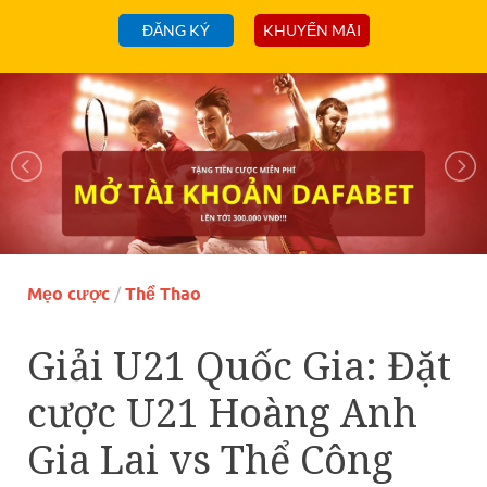
ĐĂNG KÝ
KHUYẾN MÃI
Mẹo cược
/
Thể Thao
Giải U21 Quốc Gia: Đặt
cược U21 Hoàng Anh
Gia Lai vs Thể Công