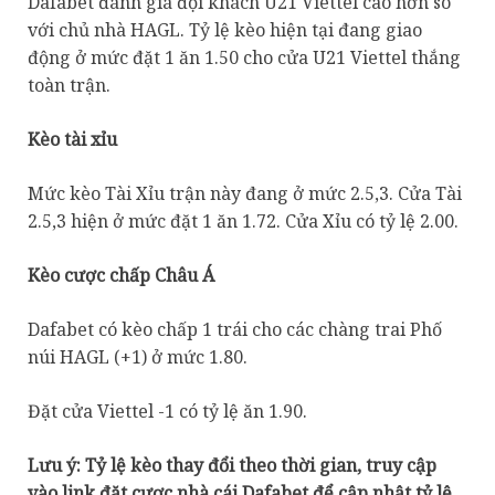
Dafabet đánh giá đội khách U21 Viettel cao hơn so
với chủ nhà HAGL. Tỷ lệ kèo hiện tại đang giao
động ở mức đặt 1 ăn 1.50 cho cửa U21 Viettel thắng
toàn trận.
Kèo tài xỉu
Mức kèo Tài Xỉu trận này đang ở mức 2.5,3. Cửa Tài
2.5,3 hiện ở mức đặt 1 ăn 1.72. Cửa Xỉu có tỷ lệ 2.00.
Kèo cược chấp Châu Á
Dafabet có kèo chấp 1 trái cho các chàng trai Phố
núi HAGL (+1) ở mức 1.80.
Đặt cửa Viettel -1 có tỷ lệ ăn 1.90.
Lưu ý: Tỷ lệ kèo thay đổi theo thời gian, truy cập
vào link đặt cược nhà cái Dafabet để cập nhật tỷ lệ