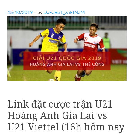
15/10/2019
-
by
DaFaBeT._.ViEtNaM
Link đặt cược trận U21
Hoàng Anh Gia Lai vs
U21 Viettel (16h hôm nay