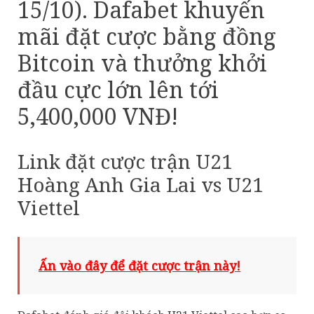
15/10). Dafabet khuyến
mãi đặt cược bằng đồng
Bitcoin và thưởng khởi
đầu cực lớn lên tới
5,400,000 VNĐ!
Link đặt cược trận U21
Hoàng Anh Gia Lai vs U21
Viettel
Ấn vào đây để đặt cược trận này!