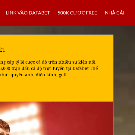
LINK VÀO DAFABET
500K CƯỢC FREE
NHÀ CÁI
21
ng cấp tỷ lệ cược cá độ trên nhiều sự kiện nổi
5,000 trận đấu cá độ trực tuyến tại Dafabet Thể
hư : quyền anh, điền kinh, golf.