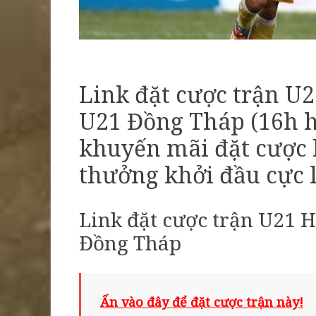
Link đặt cược trận U
U21 Đồng Tháp (16h h
khuyến mãi đặt cược 
thưởng khởi đầu cực l
Link đặt cược trận U21 
Đồng Tháp
Ấn vào đây để đặt cược trận này!