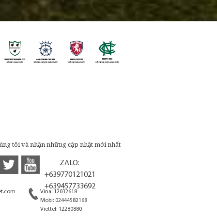
úng tôi và nhận những cập nhật mới nhất
ZALO:
+639770121021
+639457733692
et.com
Vina: 12032618
Mobi: 02444582168
Viettel: 12280880