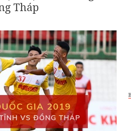
ồng Tháp