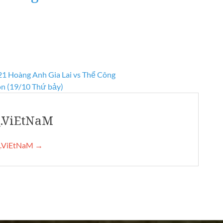
21 Hoàng Anh Gia Lai vs Thể Công
on (19/10 Thứ bảy)
_.ViEtNaM
._.ViEtNaM →