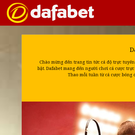
D
Chào mừng đến trang tin tức cá độ trực tuyến 
bật. Dafabet mang đến người chơi cá cược trực 
Thao mỗi tuần từ cá cược bóng đ