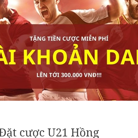
 Đặt cược U21 Hồng