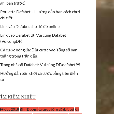
ghi bàn trước)
Roulette Dafabet – Hướng dẫn bạn cách chơi
chi tiết
Link vào Dafabet chơi lô đề online
Link vào Dafabet tại Vui cùng Dafabet
(VuicungDF)
Cá cược bóng đá: Đặt cược vào Tổng số bàn
thắng trong trận đấu!
Trang nhà cái Dafabet: Vui cùng DF/dafabet99
Hướng dẫn bạn chơi cá cược bằng tiền điện
tử
TÌM KIẾM NHIỀU
FF Cup 2018
Bình Dương
cá cược bóng đá dafabet
Cá