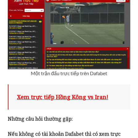
Một trận đấu trực tiếp trên Dafabet
Xem trực tiếp Hồng Kông vs Iran!
Những câu hỏi thường gặp:
Nếu không có tài khoản Dafabet thì có xem trực