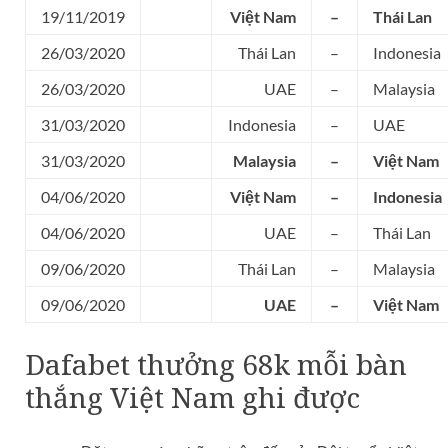
19/11/2019
Việt Nam
–
Thái Lan
26/03/2020
Thái Lan
–
Indonesia
26/03/2020
UAE
–
Malaysia
31/03/2020
Indonesia
–
UAE
31/03/2020
Malaysia
–
Việt Nam
04/06/2020
Việt Nam
–
Indonesia
04/06/2020
UAE
–
Thái Lan
09/06/2020
Thái Lan
–
Malaysia
09/06/2020
UAE
–
Việt Nam
Dafabet thưởng 68k mỗi bàn
thắng Việt Nam ghi được