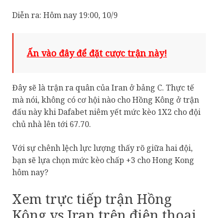
Diễn ra: Hôm nay 19:00, 10/9
Ấn vào đây để đặt cược trận này!
Đây sẽ là trận ra quân của Iran ở bảng C. Thực tế
mà nói, không có cơ hội nào cho Hồng Kông ở trận
đấu này khi Dafabet niêm yết mức kèo 1X2 cho đội
chủ nhà lên tới 67.70.
Với sự chênh lệch lực lượng thấy rõ giữa hai đội,
bạn sẽ lựa chọn mức kèo chấp +3 cho Hong Kong
hôm nay?
Xem trực tiếp trận Hồng
Kông vs Iran trên điện thoại