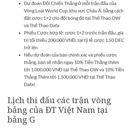
Dự đoán Đội Chiến Thắng ở mỗi trận đấu của
Vòng Loại World Cup, khu vực Châu Á, bằng cách
đặt cược 1×2 cho đội bóng đó tại Thể Thao OW
và Thể Thao Dafa
Phiếu Cược hợp lệ: cược 1×2 trước trận đấu, giá
trị tối thiểu 200.000 VNĐ, tại tỷ lệ cược 1.50 DEC
trở lên
Nếu dự đoán của bạn chính xác và phiếu cược
thắng, bạn sẽ nhận ngay 10% Tiền Thắng thêm
tới 1.000.000 VNĐ tại Thể Thao OW và 10% Tiền
Thắng Thêm tới 1.500.000 VNĐ tại Thể Thao
Dafa!
Lịch thi đấu các trận vòng
bảng của ĐT Việt Nam tại
bảng G