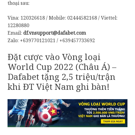
thoại sau:
Vina: 120326618 / Mobile: 02444582168 / Viettel:
12280880
Email:
df.vnsupport@dafabet.com
Zalo: +639770121021 / +639457733692
Đặt cược vào Vòng loại
World Cup 2022 (Châu Á) –
Dafabet tặng 2,5 triệu/trận
khi ĐT Việt Nam ghi bàn!