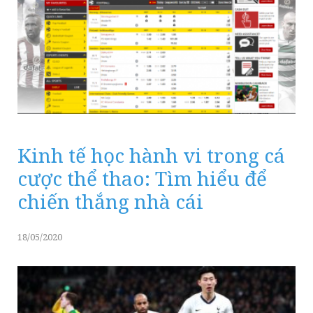
Kinh tế học hành vi trong cá
cược thể thao: Tìm hiểu để
chiến thắng nhà cái
18/05/2020