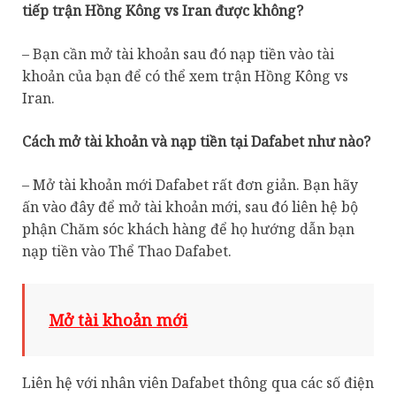
tiếp trận Hồng Kông vs Iran được không?
– Bạn cần mở tài khoản sau đó nạp tiền vào tài
khoản của bạn để có thể xem trận Hồng Kông vs
Iran.
Cách mở tài khoản và nạp tiền tại Dafabet như nào?
– Mở tài khoản mới Dafabet rất đơn giản. Bạn hãy
ấn vào đây để mở tài khoản mới, sau đó liên hệ bộ
phận Chăm sóc khách hàng để họ hướng dẫn bạn
nạp tiền vào Thể Thao Dafabet.
Mở tài khoản mới
Liên hệ với nhân viên Dafabet thông qua các số điện