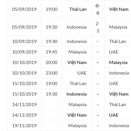
0-
05/09/2019
19:00
Thái Lan
Việt Nam
0
2-
05/09/2019
19:30
Indonesia
Malaysia
3
10/09/2019
19:30
Indonesia
–
Thái Lan
10/09/2019
19:45
Malaysia
–
UAE
10/10/2019
20:00
Việt Nam
–
Malaysia
10/10/2019
23:00
UAE
–
Indonesia
15/10/2019
19:00
Thái Lan
–
UAE
15/10/2019
19:30
Indonesia
–
Việt Nam
14/11/2019
Malaysia
–
Thái Lan
14/11/2019
Việt Nam
–
UAE
19/11/2019
Malaysia
–
Indonesia