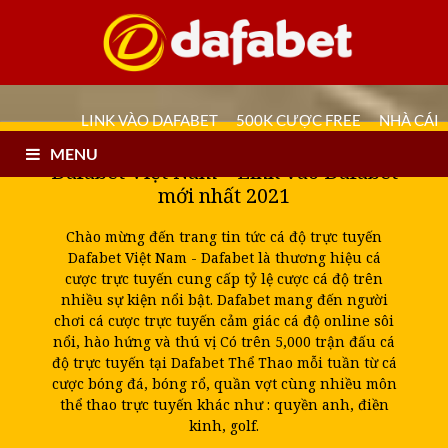
LINK VÀO DAFABET
500K CƯỢC FREE
NHÀ CÁI
MENU
Dafabet Việt Nam – Link vào Dafabet
mới nhất 2021
Chào mừng đến trang tin tức cá độ trực tuyến
Dafabet Việt Nam - Dafabet là thương hiệu cá
cược trực tuyến cung cấp tỷ lệ cược cá độ trên
nhiều sự kiện nổi bật. Dafabet mang đến người
chơi cá cược trực tuyến cảm giác cá độ online sôi
nổi, hào hứng và thú vị Có trên 5,000 trận đấu cá
độ trực tuyến tại Dafabet Thể Thao mỗi tuần từ cá
cược bóng đá, bóng rổ, quần vợt cùng nhiều môn
thể thao trực tuyến khác như : quyền anh, điền
kinh, golf.