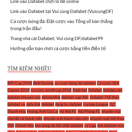
Link vào Dafabet chơi lô đề online
Link vào Dafabet tại Vui cùng Dafabet (VuicungDF)
Cá cược bóng đá: Đặt cược vào Tổng số bàn thắng
trong trận đấu!
Trang nhà cái Dafabet: Vui cùng DF/dafabet99
Hướng dẫn bạn chơi cá cược bằng tiền điện tử
TÌM KIẾM NHIỀU
AFF Cup 2018
Bình Dương
cá cược bóng đá dafabet
Cá cược SEA
Games 2019
cá cược world cup 2018
Dafa bet
Dafabet
dafabet.net
dafabet khuyen mai
dafabetlink
dafabet nạp tiền
Dafabet Thể thao
dafabet vn
dafa link
dafebet
dang ky dafabet
Europa League
FLC
Thanh Hóa
Hoàng Anh Gia Lai
Hà Nội FC
Hải Phòng FC
khuyến mãi
cho tất cả thành viên
khuyến mãi thành viên mới
khuyến mãi thể thao
OW
Khánh Hòa
kèo bóng đá tốt nhất dafabet
La Liga
link dafabet moi