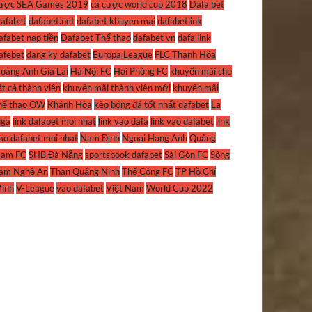
ược SEA Games 2019
cá cược world cup 2018
Dafa bet
afabet
dafabet.net
dafabet khuyen mai
dafabetlink
afabet nạp tiền
Dafabet Thể thao
dafabet vn
dafa link
afebet
dang ky dafabet
Europa League
FLC Thanh Hóa
oàng Anh Gia Lai
Hà Nội FC
Hải Phòng FC
khuyến mãi cho
ất cả thành viên
khuyến mãi thành viên mới
khuyến mãi
hể thao OW
Khánh Hòa
kèo bóng đá tốt nhất dafabet
La
iga
link dafabet moi nhat
link vao dafa
link vao dafabet
link
ao dafabet moi nhat
Nam Định
Ngoại Hạng Anh
Quảng
am FC
SHB Đà Nẵng
sportsbook dafabet
Sài Gòn FC
Sông
am Nghệ An
Than Quảng Ninh
Thể Công FC
TP Hồ Chí
inh
V-League
vao dafabet
Việt Nam
World Cup 2022