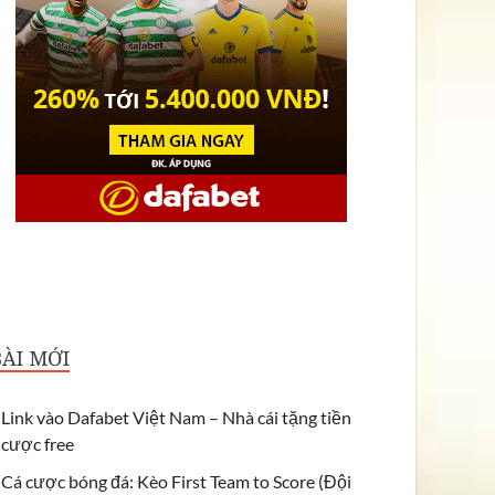
BÀI MỚI
Link vào Dafabet Việt Nam – Nhà cái tặng tiền
cược free
Cá cược bóng đá: Kèo First Team to Score (Đội