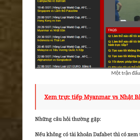
Một trận đấu 
Xem trực tiếp Myanmar vs Nhật B
Những câu hỏi thường gặp:
Nếu không có tài khoản Dafabet thì có xem