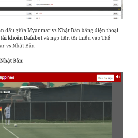
 trận đấu giữa Myanmar vs Nhật Bản bằng điện thoại
tài khoản Dafabet
và nạp tiền tối thiểu vào Thể
ar vs Nhật Bản
 Nhật Bản: