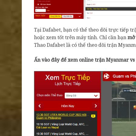
Tại Dafabet, bạn có thể theo dõi trực tiếp
hoặc xem tốt trên máy tính. Chỉ cần bạn
mở 
Thao Dafabet là có thể theo dõi trận Myanm
Ấn vào đây để xem online trận Myanmar vs