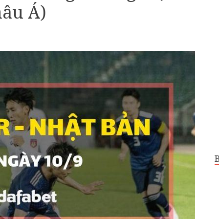
hâu Á)