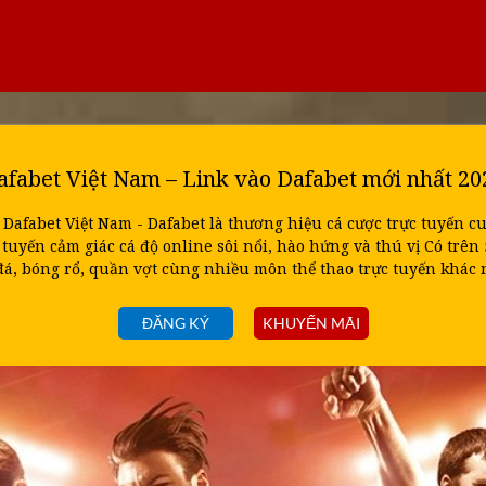
afabet Việt Nam – Link vào Dafabet mới nhất 20
Dafabet Việt Nam - Dafabet là thương hiệu cá cược trực tuyến cu
tuyến cảm giác cá độ online sôi nổi, hào hứng và thú vị Có trên 
á, bóng rổ, quần vợt cùng nhiều môn thể thao trực tuyến khác n
ĐĂNG KÝ
KHUYẾN MÃI