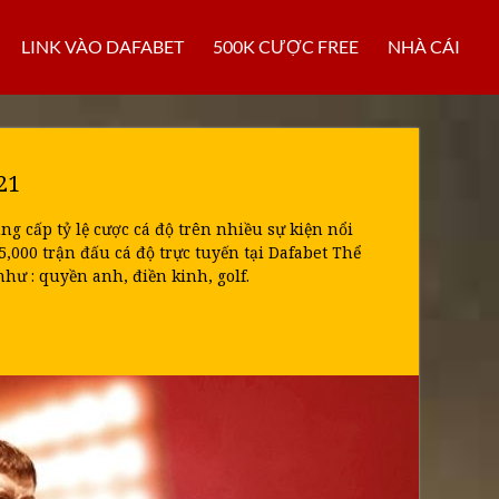
LINK VÀO DAFABET
500K CƯỢC FREE
NHÀ CÁI
21
ng cấp tỷ lệ cược cá độ trên nhiều sự kiện nổi
5,000 trận đấu cá độ trực tuyến tại Dafabet Thể
hư : quyền anh, điền kinh, golf.