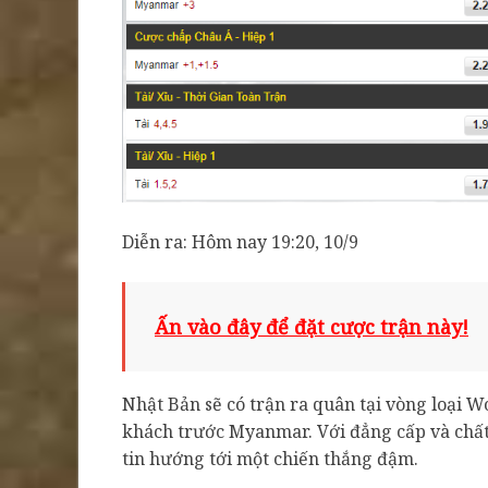
Diễn ra: Hôm nay 19:20, 10/9
Ấn vào đây để đặt cược trận này!
Nhật Bản sẽ có trận ra quân tại vòng loại
khách trước Myanmar. Với đẳng cấp và chất 
tin hướng tới một chiến thắng đậm.