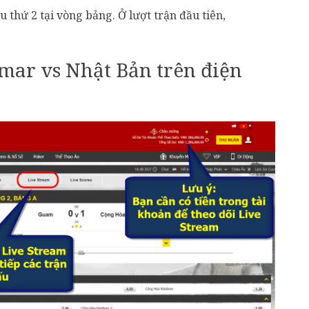
thứ 2 tại vòng bảng. Ở lượt trận đầu tiên,
mar vs Nhật Bản trên điện