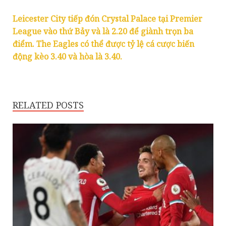
Leicester City tiếp đón Crystal Palace tại Premier
League vào thứ Bảy và là 2.20 để giành trọn ba
điểm. The Eagles có thể được tỷ lệ cá cược biến
động kèo 3.40 và hòa là 3.40.
RELATED POSTS