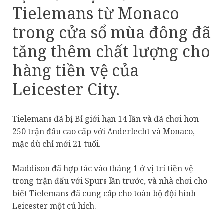
Tielemans từ Monaco
trong cửa sổ mùa đông đã
tăng thêm chất lượng cho
hàng tiền vệ của
Leicester City.
Tielemans đã bị Bỉ giới hạn 14 lần và đã chơi hơn
250 trận đấu cao cấp với Anderlecht và Monaco,
mặc dù chỉ mới 21 tuổi.
Maddison đã hợp tác vào tháng 1 ở vị trí tiền vệ
trong trận đấu với Spurs lần trước, và nhà chơi cho
biết Tielemans đã cung cấp cho toàn bộ đội hình
Leicester một cú hích.