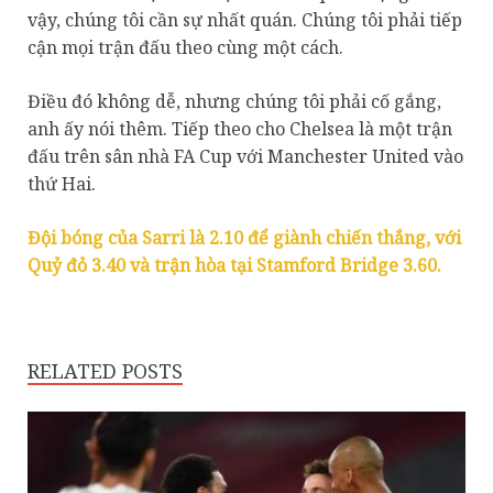
vậy, chúng tôi cần sự nhất quán. Chúng tôi phải tiếp
cận mọi trận đấu theo cùng một cách.
Điều đó không dễ, nhưng chúng tôi phải cố gắng,
anh ấy nói thêm. Tiếp theo cho Chelsea là một trận
đấu trên sân nhà FA Cup với Manchester United vào
thứ Hai.
Đội bóng của Sarri là 2.10 để giành chiến thắng, với
Quỷ đỏ 3.40 và trận hòa tại Stamford Bridge 3.60.
RELATED POSTS