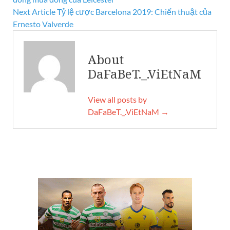
Next Article
Tỷ lệ cược Barcelona 2019: Chiến thuật của
Ernesto Valverde
About
DaFaBeT._.ViEtNaM
View all posts by
DaFaBeT._.ViEtNaM →