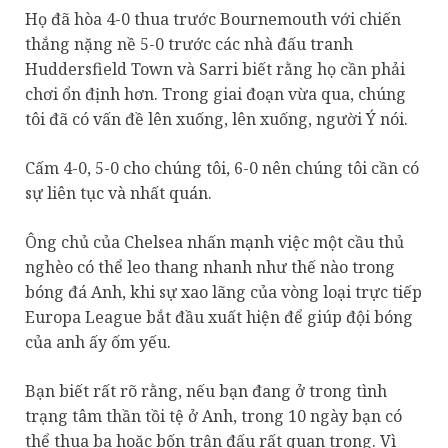
Họ đã hòa 4-0 thua trước Bournemouth với chiến
thắng nặng nề 5-0 trước các nhà đấu tranh
Huddersfield Town và Sarri biết rằng họ cần phải
chơi ổn định hơn. Trong giai đoạn vừa qua, chúng
tôi đã có vấn đề lên xuống, lên xuống, người Ý nói.
Cấm 4-0, 5-0 cho chúng tôi, 6-0 nên chúng tôi cần có
sự liên tục và nhất quán.
Ông chủ của Chelsea nhấn mạnh việc một cầu thủ
nghèo có thể leo thang nhanh như thế nào trong
bóng đá Anh, khi sự xao lãng của vòng loại trực tiếp
Europa League bắt đầu xuất hiện để giúp đội bóng
của anh ấy ốm yếu.
Bạn biết rất rõ rằng, nếu bạn đang ở trong tình
trạng tâm thần tồi tệ ở Anh, trong 10 ngày bạn có
thể thua ba hoặc bốn trận đấu rất quan trọng. Vì