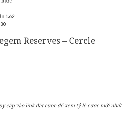
ở mức
ăn 1.62
.30
egem Reserves – Cercle
ruy cập vào link đặt cược để xem tỷ lệ cược mới nhất