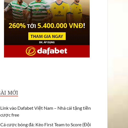
BÀI MỚI
Link vào Dafabet Việt Nam – Nhà cái tặng tiền
cược free
Cá cược bóng đá: Kèo First Team to Score (Đội