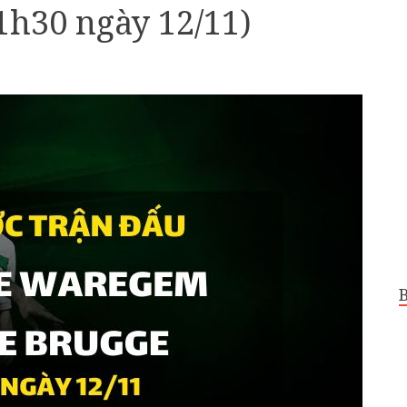
1h30 ngày 12/11)