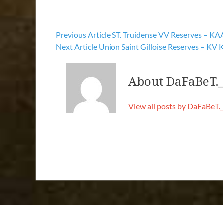
Previous Article
ST. Truidense VV Reserves – KA
Next Article
Union Saint Gilloise Reserves – KV 
About DaFaBeT.
View all posts by DaFaBeT