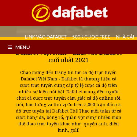
LINK VÀO DAFABET
500K CƯỢC FREE
NHÀ CÁI
MENU
Dafabet Việt Nam – Link vào Dafabet
mới nhất 2021
Chào mừng đến trang tin tức cá độ trực tuyến
Dafabet Việt Nam - Dafabet là thương hiệu cá
cược trực tuyến cung cấp tỷ lệ cược cá độ trên
nhiều sự kiện nổi bật. Dafabet mang đến người
chơi cá cược trực tuyến cảm giác cá độ online sôi
nổi, hào hứng và thú vị Có trên 5,000 trận đấu cá
độ trực tuyến tại Dafabet Thể Thao mỗi tuần từ cá
cược bóng đá, bóng rổ, quần vợt cùng nhiều môn
thể thao trực tuyến khác như : quyền anh, điền
kinh, golf.