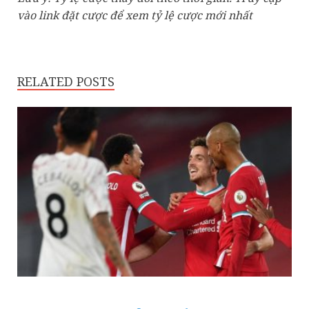
vào link đặt cược để xem tỷ lệ cược mới nhất
RELATED POSTS