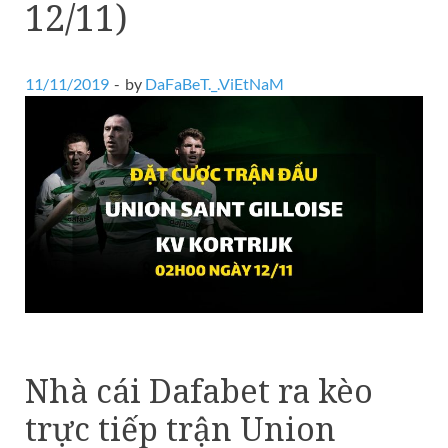
12/11)
11/11/2019
-
by
DaFaBeT._.ViEtNaM
Nhà cái Dafabet ra kèo
trực tiếp trận Union