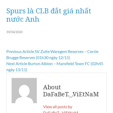
Spurs là CLB đắt giá nhất
nước Anh
30/04/2020
Previous Article
SV Zulte Waregem Reserves – Cercle
Brugge Reserves (01h30 ngày 12/11)
Next Article
Burton Albion – Mansfield Town FC (02h45
ngày 13/11)
About
DaFaBeT._.ViEtNaM
View all posts by
DaFaBeT._.ViEtNaM →