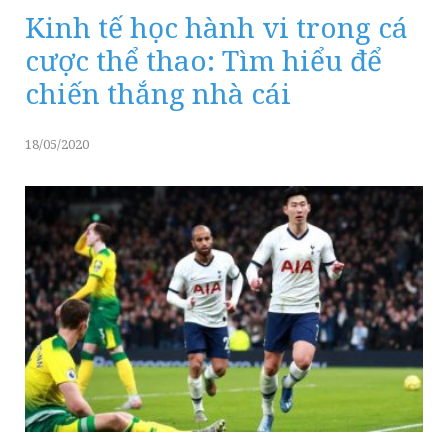
Kinh tế học hành vi trong cá
cược thể thao: Tìm hiểu để
chiến thắng nhà cái
18/05/2020