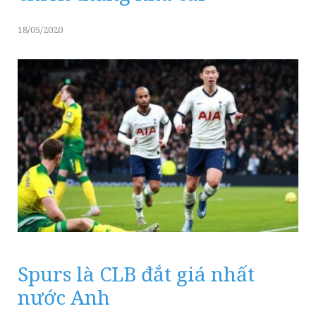
18/05/2020
Spurs là CLB đắt giá nhất
nước Anh