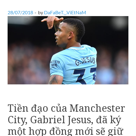
28/07/2018
-
by
DaFaBeT._.ViEtNaM
Tiền đạo của Manchester
City, Gabriel Jesus, đã ký
một hợp đồng mới sẽ giữ