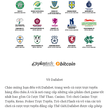
Về Dafabet
Chào mừng bạn đến với Dafabet, trang web cá cược trực tuyến
hàng đầu châu Á và là nơi cung cấp những sản phẩm chơi game tốt
nhất bao gồm Cá Cược Thể Thao, Casino, Trò chơi Casino Trực
Tuyến, Keno, Poker Trực Tuyến, Trò chơi Flash và vô vàn các trò
chơi cá cược trực tuyến đẳng cấp Thế Giới.Dafabet được cấp phép