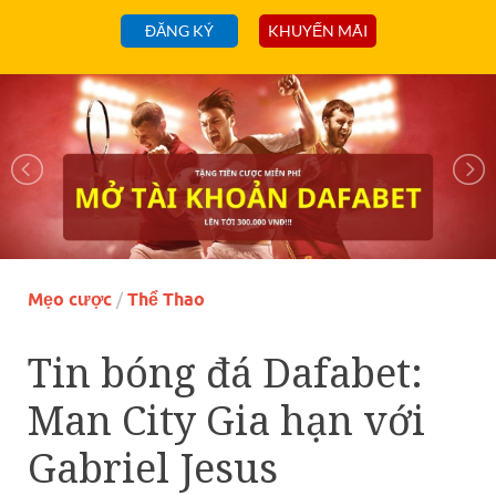
ĐĂNG KÝ
KHUYẾN MÃI
Mẹo cược
/
Thể Thao
Tin bóng đá Dafabet:
Man City Gia hạn với
Gabriel Jesus